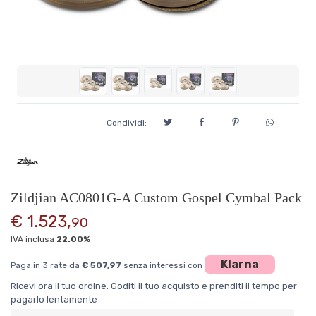
Condividi:
Zildjian AC0801G-A Custom Gospel Cymbal Pack
€ 1.523,
90
IVA inclusa
22.00%
Klarna
Paga in 3 rate da
€ 507,97
senza interessi con
Ricevi ora il tuo ordine. Goditi il tuo acquisto e prenditi il tempo per
pagarlo lentamente