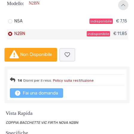
Modello:
N2BN
N5A
€ 7,15
indisponibile
N2BN
€ 11,85
indisponibile
Non Disponibile
14
Giorni per il reso.
Policy sulla restituzione
Fai una domanda
Vista Rapida
COPPIA BACCHETTE VIC FIRTH NOVA N2BN
Specifiche