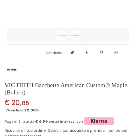
Condividi:
VIC FIRTH Bacchette American Custom® Maple
(Bolero)
€ 20,
88
IVA inclusa
22.00%
Klarna
Paga in 3 rate da
€ 6,96
senza interessi con
Ricevi ora il tuo ordine. Goditi il tuo acquisto e prenditi il tempo per