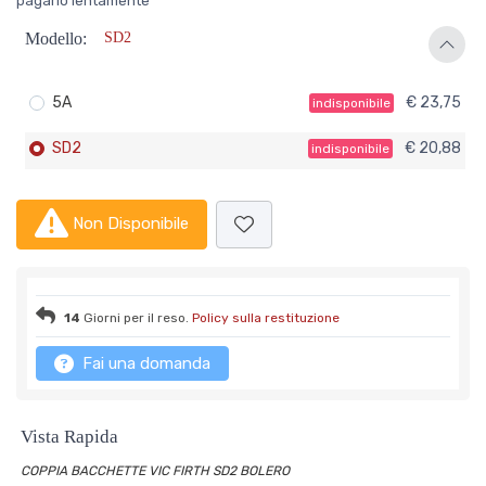
pagarlo lentamente
Modello:
SD2
5A
€ 23,75
indisponibile
SD2
€ 20,88
indisponibile
Non Disponibile
14
Giorni per il reso.
Policy sulla restituzione
Fai una domanda
Vista Rapida
COPPIA BACCHETTE VIC FIRTH SD2 BOLERO