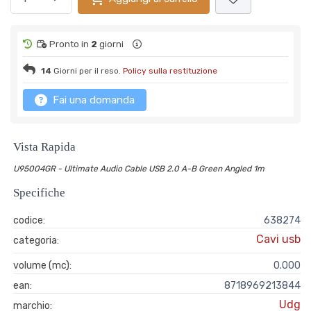
Pronto in
2
giorni
14
Giorni per il reso.
Policy sulla restituzione
Fai una domanda
Vista Rapida
U95004GR - Ultimate Audio Cable USB 2.0 A-B Green Angled 1m
Specifiche
codice:
638274
Cavi usb
categoria:
volume (mc):
0.000
ean:
8718969213844
Udg
marchio: