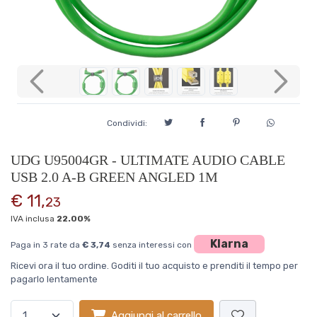
Previous
Next
Condividi:
UDG U95004GR - ULTIMATE AUDIO CABLE
USB 2.0 A-B GREEN ANGLED 1M
€ 11,
23
IVA inclusa
22.00%
Klarna
Paga in 3 rate da
€ 3,74
senza interessi con
Ricevi ora il tuo ordine. Goditi il tuo acquisto e prenditi il tempo per
pagarlo lentamente
Aggiungi al carrello