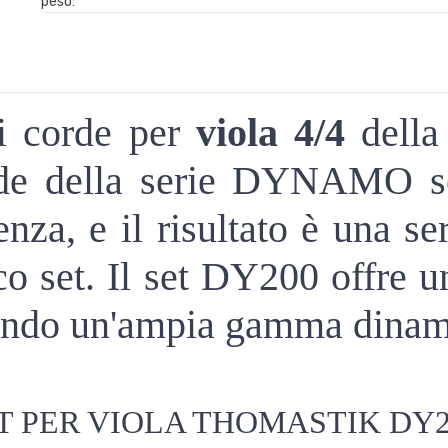
peso:
di corde per
viola 4/4
della
de della serie DYNAMO so
za, e il risultato è una seri
ico set. Il set DY200 offre 
frendo un'ampia gamma dinam
T PER VIOLA THOMASTIK DY2