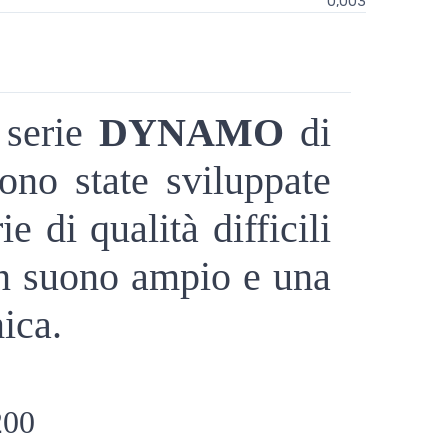
0,003
 serie
DYNAMO
di
no state sviluppate
e di qualità difficili
un suono ampio e una
ica.
00