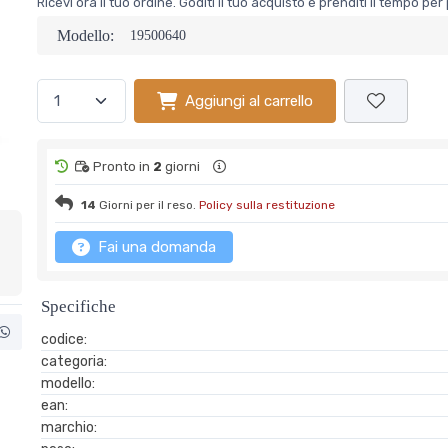
Ricevi ora il tuo ordine. Goditi il tuo acquisto e prenditi il tempo p
Modello:
19500640
Aggiungi al carrello
Pronto in
2
giorni
14
Giorni per il reso.
Policy sulla restituzione
Fai una domanda
Specifiche
codice:
categoria:
modello:
ean:
marchio: