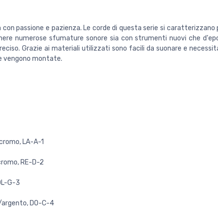
 con passione e pazienza. Le corde di questa serie si caratterizza
tenere numerose sfumature sonore sia con strumenti nuovi che d'epo
eciso. Grazie ai materiali utilizzati sono facili da suonare e necessit
he vengono montate.
n cromo, LA-A-1
/cromo, RE-D-2
SOL-G-3
o/argento, DO-C-4