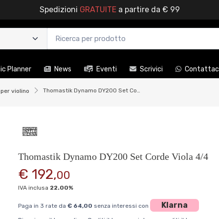
Spedizioni
GRATUITE
a partire da € 99
c Planner
News
Eventi
Scrivici
Contattac
Thomastik Dynamo DY200 Set Corde Viola 4/4
per violino
Thomastik Dynamo DY200 Set Corde Viola 4/4
€ 192,
00
IVA inclusa
22.00%
Klarna
Paga in 3 rate da
€ 64,00
senza interessi con