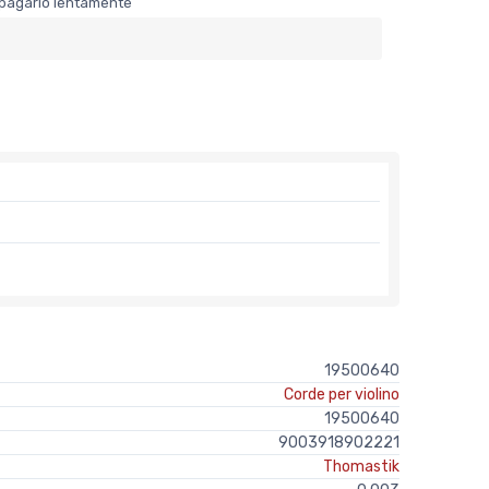
er pagarlo lentamente
19500640
Corde per violino
19500640
9003918902221
Thomastik