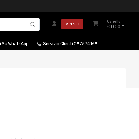
Carrello
ACCEDI
€ 0,00
i Su WhatsApp
Servizio Clienti 097574169