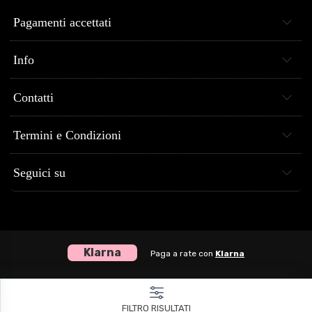
Pagamenti accettati
Info
Contatti
Termini e Condizioni
Seguici su
Klarna
Paga a rate con
Klarna
Centro Musica Store® dal 2005 al tuo servizio - P.Iva 04307120651
FILTRO RISULTATI