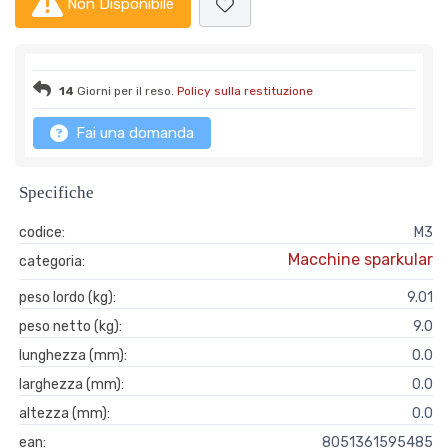
Non Disponibile
14
Giorni per il reso.
Policy sulla restituzione
Fai una domanda
Specifiche
codice:
M3
Macchine sparkular
categoria:
peso lordo (kg):
9.01
peso netto (kg):
9.0
lunghezza (mm):
0.0
larghezza (mm):
0.0
altezza (mm):
0.0
ean:
8051361595485