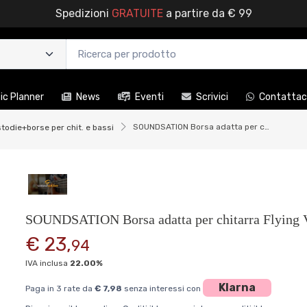
Spedizioni
GRATUITE
a partire da € 99
c Planner
News
Eventi
Scrivici
Contattac
SOUNDSATION Borsa adatta per chitarra Flying V style - imbottitura 10mm
todie+borse per chit. e bassi
SOUNDSATION Borsa adatta per chitarra Flying V
€ 23,
94
IVA inclusa
22.00%
Klarna
Paga in 3 rate da
€ 7,98
senza interessi con