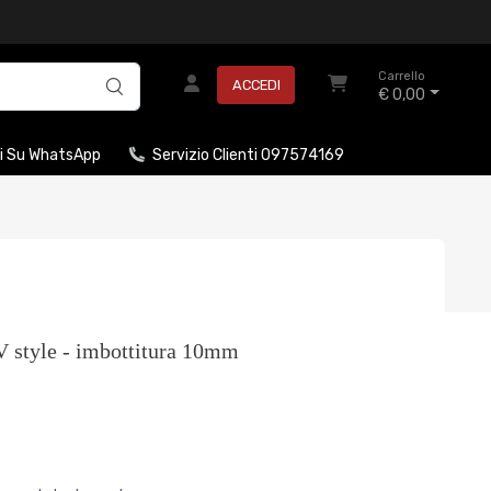
Carrello
ACCEDI
€ 0,00
i Su WhatsApp
Servizio Clienti 097574169
 style - imbottitura 10mm