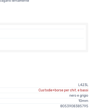
er pagarlo lentamente
L423L
Custodie+borse per chit. e bassi
nero e grigio
10mm
8053908385795