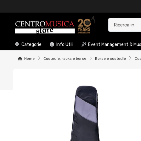
Categorie
Info Utili
Event Management & Musi
Home
Custodie, racks e borse
Borse e custodie
Cus