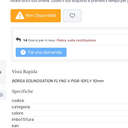
Ricevi ora il tuo ordine. Goditi il tuo acquisto e prenditi il tempo p
Non Disponibile
14
Giorni per il reso.
Policy sulla restituzione
Fai una domanda
Vista Rapida
Next
BORSA SOUNDSATION FLYNG V PGB-10FLY 10mm
Specifiche
codice:
categoria:
colore:
imbottitura:
ean: