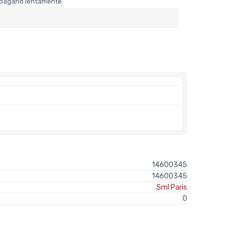
er pagarlo lentamente
14600345
14600345
Sml Paris
0