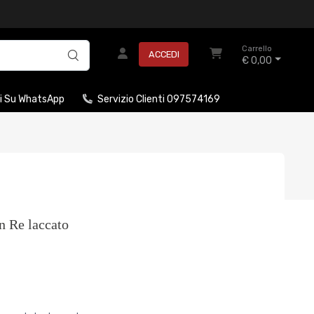
Carrello
ACCEDI
€ 0,00
i Su WhatsApp
Servizio Clienti 097574169
 Re laccato