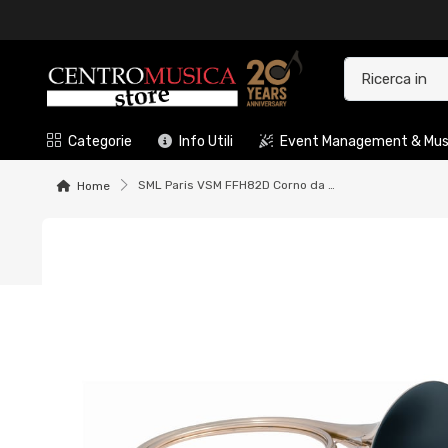
Categorie
Info Utili
Event Management & Musi
SML Paris VSM FFH82D Corno da caccia Prime in Re laccato
Home