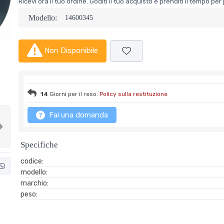
Ricevi ora il tuo ordine. Goditi il tuo acquisto e prenditi il tempo p
Modello:
14600345
Non Disponibile
14
Giorni per il reso.
Policy sulla restituzione
Fai una domanda
Next
Specifiche
codice:
modello:
marchio:
peso: