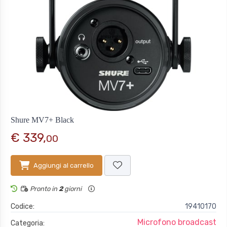
Shure MV7+ Black
€ 339,
00
Aggiungi al carrello
Pronto in
2
giorni
Codice:
19410170
Microfono broadcast
Categoria: