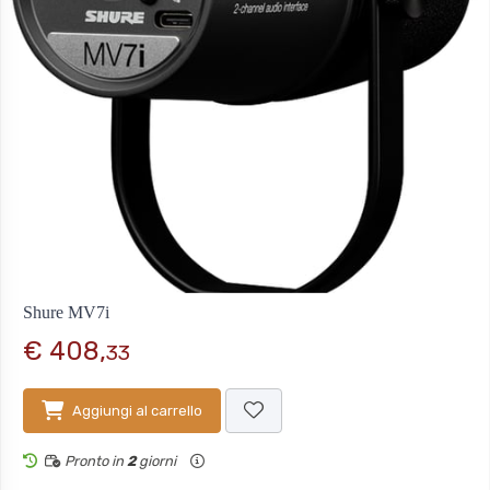
Shure MV7i
€ 408,
33
Aggiungi al carrello
Pronto in
2
giorni