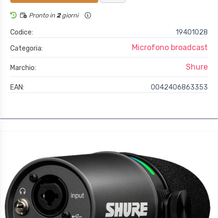
Pronto in
2
giorni
Codice:
19401028
Microfono broadcast
Categoria:
Shure
Marchio:
EAN:
0042406863353