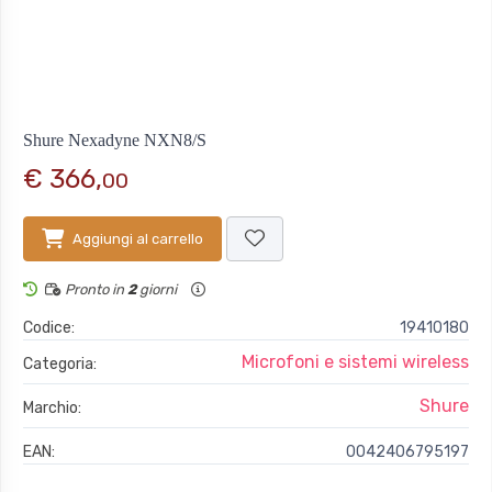
Shure Nexadyne NXN8/S
€ 366,
00
Aggiungi al carrello
Pronto in
2
giorni
Codice:
19410180
Microfoni e sistemi wireless
Categoria:
Shure
Marchio:
EAN:
0042406795197