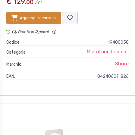
€ 129,
00
/ pz
Aggiungi al carrello
Pronto in
2
giorni
Codice:
19400058
Microfoni dinamici
Categoria:
Shure
Marchio:
EAN:
042406071826