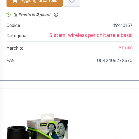
Aggiungi al carrello
Pronto in
2
giorni
Codice:
19410157
Sistemi wireless per chitarre e bassi
Categoria:
Shure
Marchio:
EAN:
0042406772570