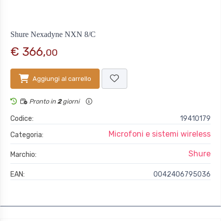
Shure Nexadyne NXN 8/C
€ 366,
00
Aggiungi al carrello
Pronto in
2
giorni
Codice:
19410179
Microfoni e sistemi wireless
Categoria:
Shure
Marchio:
EAN:
0042406795036