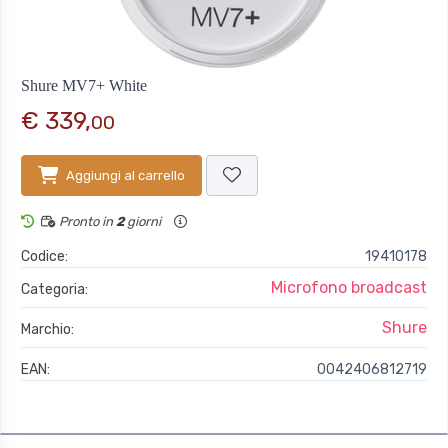
Shure MV7+ White
€ 339,
00
Aggiungi al carrello
Pronto in
2
giorni
Codice:
19410178
Microfono broadcast
Categoria:
Shure
Marchio:
EAN:
0042406812719