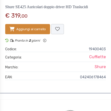
Shure SE425 Auricolari doppio driver HD Traslucidi
€ 319,
00
Aggiungi al carrello
Pronto in
2
giorni
Codice:
19400403
Cuffiette
Categoria:
Shure
Marchio:
EAN:
042406178464