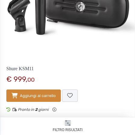
Shure KSM11
€ 999,
00
Aggiungi al carrello
Pronto in
2
giorni
Codice:
19410229
Microfoni a condensatore con diaframma
FILTRO RISULTATI
Categoria: