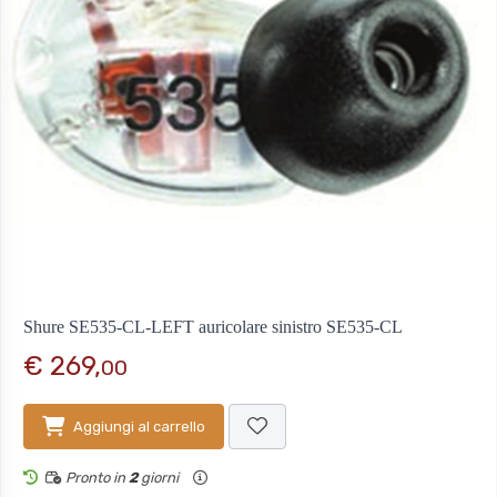
Shure SE535-CL-LEFT auricolare sinistro SE535-CL
€ 269,
00
Aggiungi al carrello
Pronto in
2
giorni