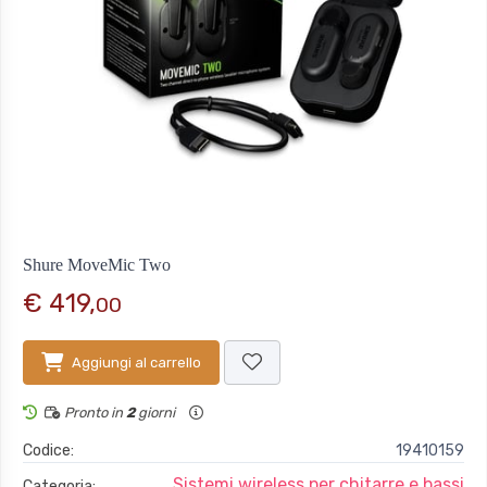
Shure MoveMic Two
€ 419,
00
Aggiungi al carrello
Pronto in
2
giorni
Codice:
19410159
Sistemi wireless per chitarre e bassi
Categoria: