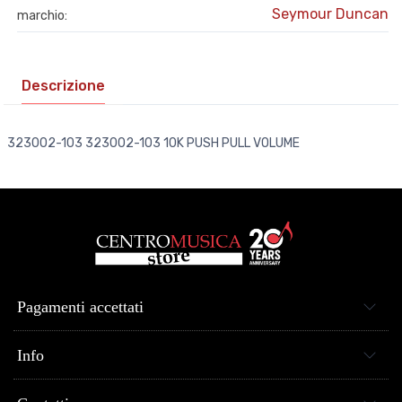
Seymour Duncan
marchio:
Descrizione
323002-103 323002-103 10K PUSH PULL VOLUME
Pagamenti accettati
Info