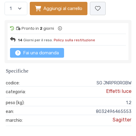
Aggiungi al carrello
Pronto in
2
giorni
14
Giorni per il reso.
Policy sulla restituzione
Fai una domanda
Specifiche
codice:
SG JNRPRORGBW
Effetti luce
categoria:
peso (kg):
1.2
ean:
8032496465553
Sagitter
marchio: