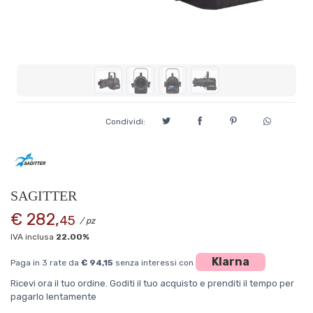
Condividi:
SAGITTER
€ 282,
45
/ pz
IVA inclusa
22.00%
Klarna
Paga in 3 rate da
€ 94,15
senza interessi con
Ricevi ora il tuo ordine. Goditi il tuo acquisto e prenditi il tempo per
pagarlo lentamente