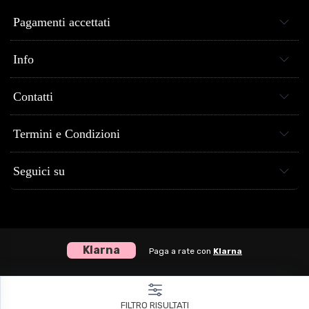
Pagamenti accettati
Info
Contatti
Termini e Condizioni
Seguici su
Klarna
Paga a rate con
Klarna
Centro Musica Store® dal 2005 al tuo servizio - P.Iva 04307120651
FILTRO RISULTATI