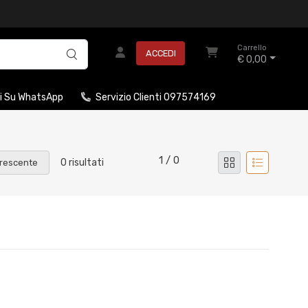
Carrello
ACCEDI
€ 0,00
i Su WhatsApp
Servizio Clienti 097574169
1 / 0
0 risultati
rescente