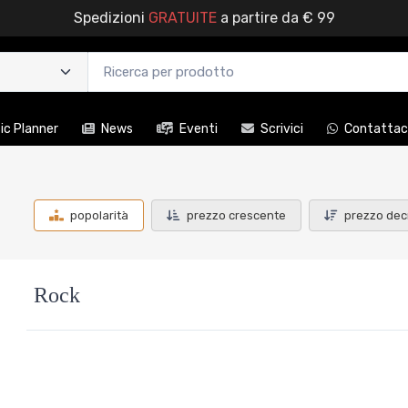
Spedizioni
GRATUITE
a partire da € 99
c Planner
News
Eventi
Scrivici
Contattac
popolarità
prezzo crescente
prezzo dec
Rock