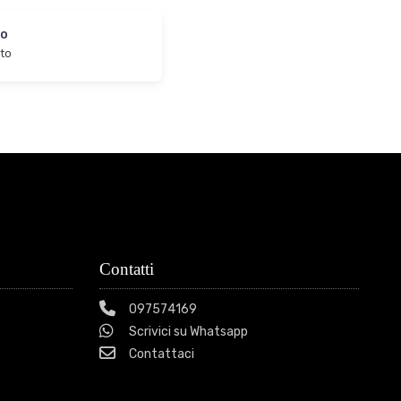
to
rto
Contatti
097574169
Scrivici su Whatsapp
Contattaci