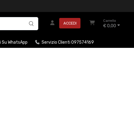
Carrello
ACCEDI
€ 0,00
i Su WhatsApp
Servizio Clienti 097574169