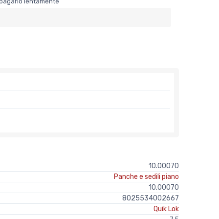
er pagarlo lentamente
10.00070
Panche e sedili piano
10.00070
8025534002667
Quik Lok