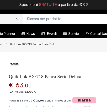
Spedizioni
GRATUITE
a partire da € 99
c Planner
News
Eventi
Scrivici
Contattac
Quik Lok BX/718 Panca Serie Deluxe
ano
Quik Lok BX/718 Panca Serie Deluxe
€ 63,
00
IVA inclusa
22.00%
Klarna
Paga in 3 rate da
€ 21,00
senza interessi con