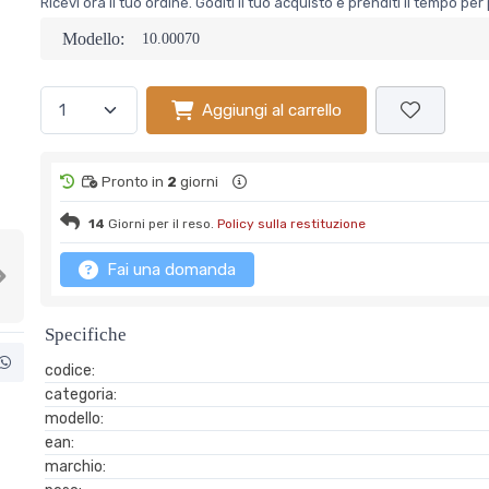
Ricevi ora il tuo ordine. Goditi il tuo acquisto e prenditi il tempo p
Modello:
10.00070
Aggiungi al carrello
Pronto in
2
giorni
14
Giorni per il reso.
Policy sulla restituzione
Fai una domanda
Next
Specifiche
codice:
categoria:
modello:
ean:
marchio: