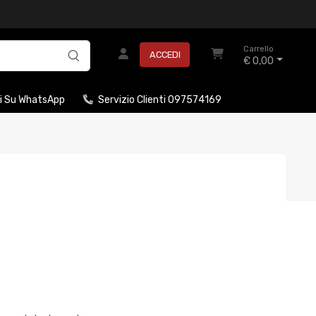
Carrello
ACCEDI
€ 0,00
i Su WhatsApp
Servizio Clienti 097574169