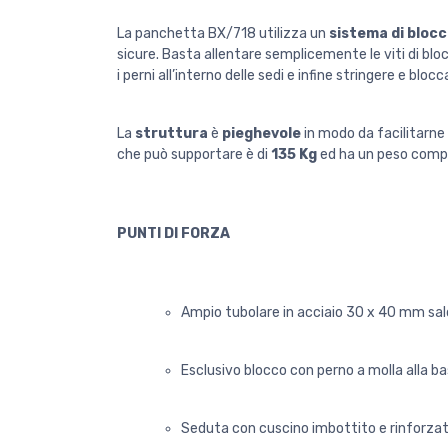
La panchetta BX/718 utilizza un
sistema di bloc
sicure. Basta allentare semplicemente le viti di blo
i perni all’interno delle sedi e infine stringere e blocca
La
struttura
è
pieghevole
in modo da facilitarne 
che può supportare è di
135 Kg
ed ha un peso compl
PUNTI DI FORZA
Ampio tubolare in acciaio 30 x 40 mm sa
Esclusivo blocco con perno a molla alla b
Seduta con cuscino imbottito e rinforzato