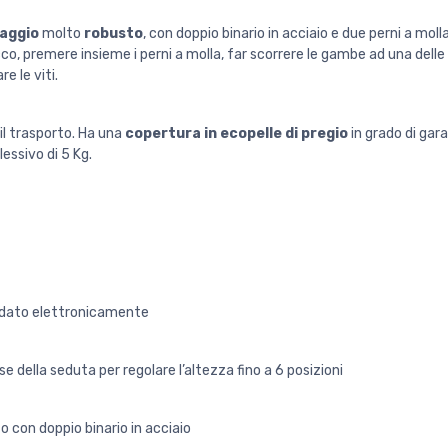
caggio
molto
robusto
, con doppio binario in acciaio e due perni a mol
cco, premere insieme i perni a molla, far scorrere le gambe ad una dell
re le viti.
il trasporto. Ha una
copertura in ecopelle di pregio
in grado di gar
essivo di 5 Kg.
ldato elettronicamente
ase della seduta per regolare l’altezza fino a 6 posizioni
 con doppio binario in acciaio