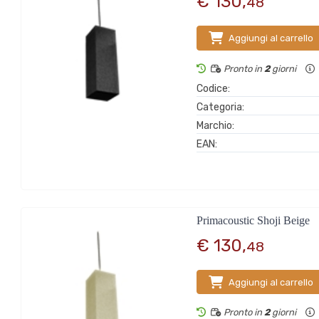
€ 130,
48
Aggiungi al carrello
Pronto in
2
giorni
Codice:
Categoria:
Marchio:
EAN:
Primacoustic Shoji Beige
€ 130,
48
Aggiungi al carrello
Pronto in
2
giorni