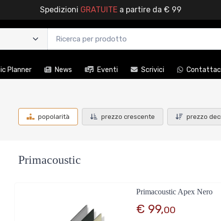
Spedizioni
GRATUITE
a partire da € 99
c Planner
News
Eventi
Scrivici
Contattac
popolarità
prezzo crescente
prezzo dec
Primacoustic
Primacoustic Apex Nero
€ 99,
00