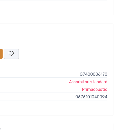
G7400006170
Assorbitori standard
Primacoustic
0676101040094
e