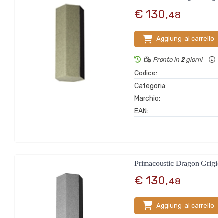
€ 130,
48
Aggiungi al carrello
Pronto in
2
giorni
Codice:
Categoria:
Marchio:
EAN:
Primacoustic Dragon Grigi
€ 130,
48
Aggiungi al carrello