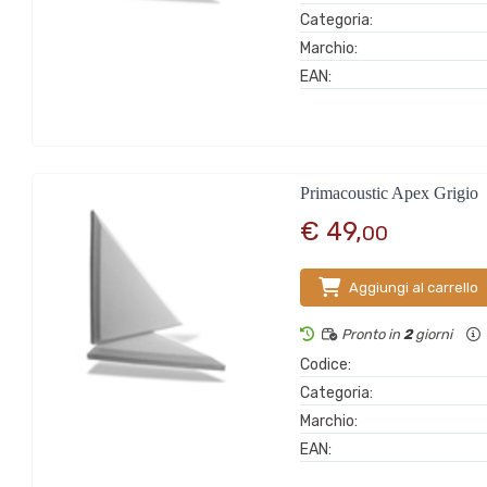
Categoria:
Marchio:
EAN:
Primacoustic Apex Grigio
€ 49,
00
Aggiungi al carrello
Pronto in
2
giorni
Codice:
Categoria:
Marchio:
EAN: