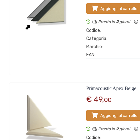
Aggiungi al carrello
Pronto in
2
giorni
Codice:
Categoria:
Marchio:
EAN:
Primacoustic Apex Beige
€ 49,
00
Aggiungi al carrello
Pronto in
2
giorni
Codice: