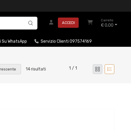
Carrello
ACCEDI
€ 0,00
i Su WhatsApp
Servizio Clienti 097574169
1 / 1
14 risultati
rescente