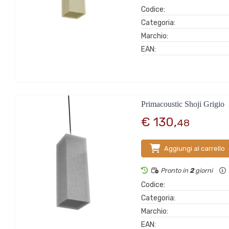
Codice:
Categoria:
Marchio:
EAN:
Primacoustic Shoji Grigio
€ 130,
48
Aggiungi al carrello
Pronto in
2
giorni
Codice:
Categoria:
Marchio:
EAN: