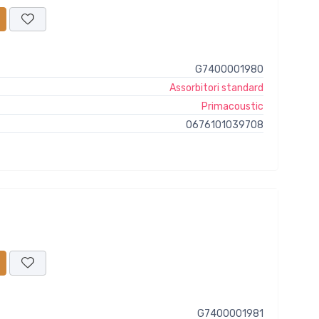
G7400001980
Assorbitori standard
Primacoustic
0676101039708
G7400001981