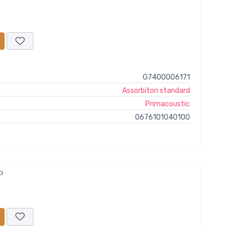
G7400006171
Assorbitori standard
Primacoustic
0676101040100
o