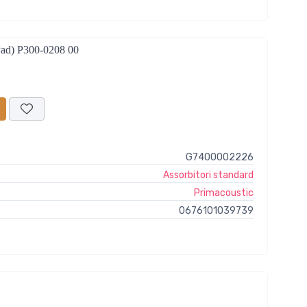
Pad) P300-0208 00
G7400002226
Assorbitori standard
Primacoustic
0676101039739