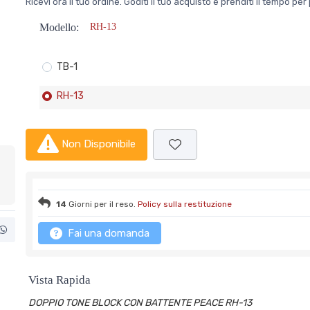
Ricevi ora il tuo ordine. Goditi il tuo acquisto e prenditi il tempo p
Modello:
RH-13
TB-1
RH-13
Non Disponibile
14
Giorni per il reso.
Policy sulla restituzione
Fai una domanda
Vista Rapida
DOPPIO TONE BLOCK CON BATTENTE PEACE RH-13