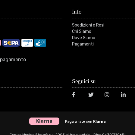
Info
Spedizioni e Resi
Chi Siamo
Dove Siamo
Pagamenti
di pagamento
Seguici su
Klarna
Paga a rate con
Klarna
Centro Musica Store® dal 2005 al tuo servizio - P.Iva 04307120651