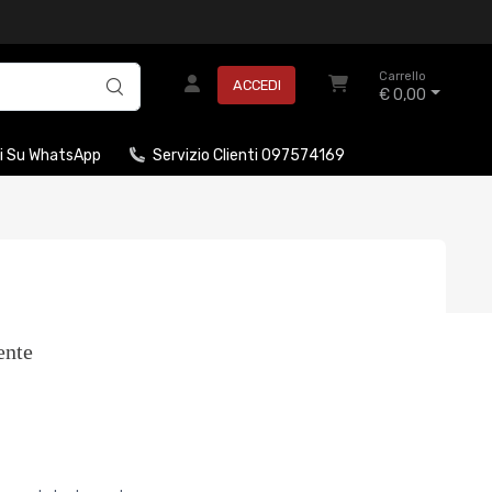
Carrello
ACCEDI
€ 0,00
i Su WhatsApp
Servizio Clienti 097574169
ente