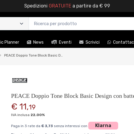
Spedizioni
GRATUITE
a partire da € 99
c Planner
News
Eventi
Scrivici
Contattac
PEACE Doppio Tone Block Basic Design con battente
PEACE Doppio Tone Block Basic Design con batt
€ 11,
19
IVA inclusa
22.00%
Klarna
Paga in 3 rate da
€ 3,73
senza interessi con