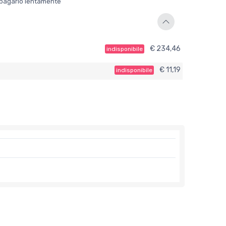
er pagarlo lentamente
€ 234,46
indisponibile
€ 11,19
indisponibile