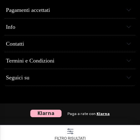
Pagamenti accettati
Info
Contatti
Termini e Condizioni
Seguici su
Klarna
Paga a rate con
Klarna
Centro Musica Store® dal 2005 al tuo servizio - P.Iva 04307120651
FILTRO RISULTATI