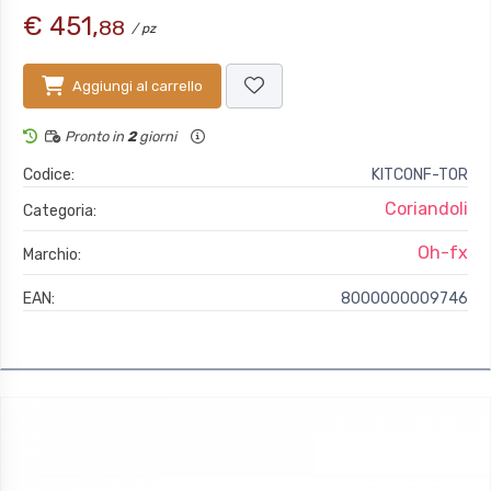
€ 451,
88
/ pz
Aggiungi al carrello
Pronto in
2
giorni
Codice:
KITCONF-TOR
Coriandoli
Categoria:
Oh-fx
Marchio:
EAN:
8000000009746