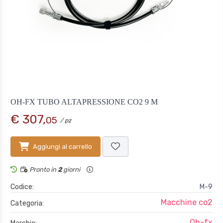
OH-FX TUBO ALTAPRESSIONE CO2 9 M
€ 307,
05
/ pz
Aggiungi al carrello
Pronto in
2
giorni
Codice:
M-9
Macchine co2
Categoria:
Oh-fx