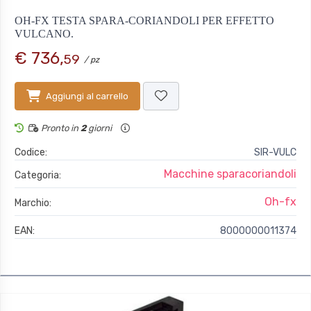
OH-FX TESTA SPARA-CORIANDOLI PER EFFETTO
VULCANO.
€ 736,
59
/ pz
Aggiungi al carrello
Pronto in
2
giorni
Codice:
SIR-VULC
Macchine sparacoriandoli
Categoria:
Oh-fx
Marchio:
EAN:
8000000011374