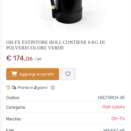
OH-FX ESTINTORE HOLI. CONTIENE 6 KG DI
POLVERECOLORE VERDE
€ 174,
06
/ pz
Aggiungi al carrello
Pronto in
2
giorni
Codice:
HOLTORCH-VE
Holi colors
Categoria:
Oh-fx
Marchio:
EAN:
HOLEXT-VE