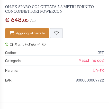
OH-FX SPARO CO2 GITTATA 7-8 METRI FORNITO
CONCONNETTORI POWERCON
€ 648,
05
/ pz
Aggiungi al carrello
Pronto in
2
giorni
Codice:
JET
Macchine co2
Categoria:
Oh-fx
Marchio:
EAN:
8000000009722