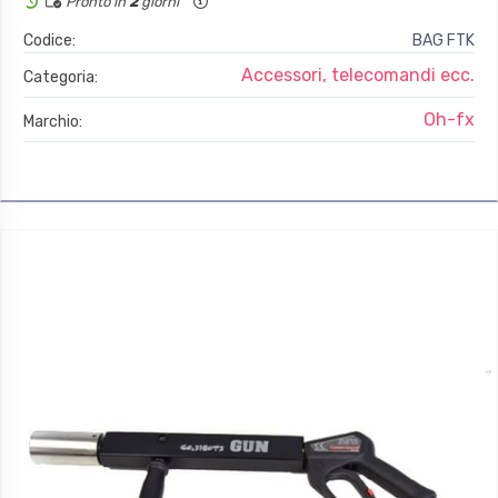
Pronto in
2
giorni
Codice:
BAG FTK
Accessori, telecomandi ecc.
Categoria:
Oh-fx
Marchio: