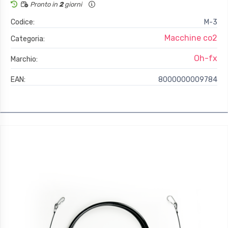
Pronto in
2
giorni
Codice:
M-3
Macchine co2
Categoria:
Oh-fx
Marchio:
EAN:
8000000009784