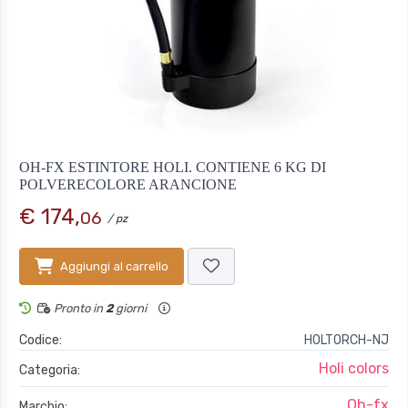
OH-FX ESTINTORE HOLI. CONTIENE 6 KG DI
POLVERECOLORE ARANCIONE
€ 174,
06
/ pz
Aggiungi al carrello
Pronto in
2
giorni
Codice:
HOLTORCH-NJ
Holi colors
Categoria:
Oh-fx
Marchio: