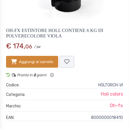
OH-FX ESTINTORE HOLI. CONTIENE 6 KG DI
POLVERECOLORE VIOLA
€ 174,
06
/ pz
Aggiungi al carrello
Pronto in
2
giorni
Codice:
HOLTORCH-VI
Holi colors
Categoria:
Oh-fx
Marchio:
EAN:
8000000018410