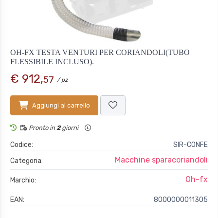
OH-FX TESTA VENTURI PER CORIANDOLI(TUBO
FLESSIBILE INCLUSO).
€ 912,
57
/ pz
Aggiungi al carrello
Pronto in
2
giorni
Codice:
SIR-CONFE
Macchine sparacoriandoli
Categoria:
Oh-fx
Marchio:
EAN:
8000000011305