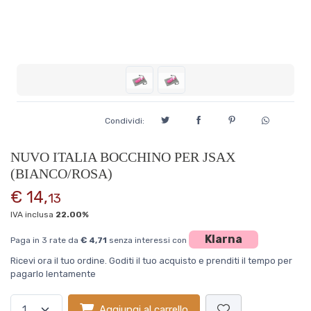
Condividi:
NUVO ITALIA BOCCHINO PER JSAX
(BIANCO/ROSA)
€ 14,
13
IVA inclusa
22.00%
Klarna
Paga in 3 rate da
€ 4,71
senza interessi con
Ricevi ora il tuo ordine. Goditi il tuo acquisto e prenditi il tempo per
pagarlo lentamente
Aggiungi al carrello