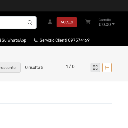
Carrello
ACCEDI
€ 0,00
i Su WhatsApp
Servizio Clienti 097574169
1 / 0
0 risultati
rescente