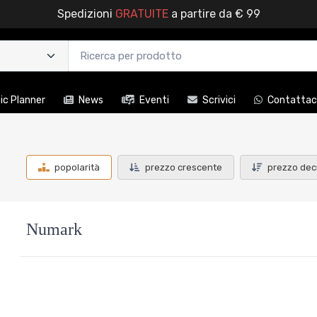
Spedizioni
GRATUITE
a partire da € 99
c Planner
News
Eventi
Scrivici
Contattac
popolarità
prezzo crescente
prezzo dec
Numark