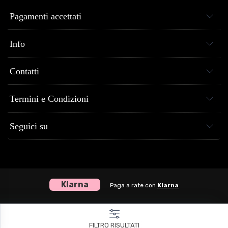
Pagamenti accettati
Info
Contatti
Termini e Condizioni
Seguici su
Klarna
Paga a rate con
Klarna
Centro Musica Store® dal 2005 al tuo servizio - P.Iva 04307120651
FILTRO RISULTATI