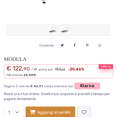
Condividi:
MODULA
€ 122,
Offerta
90
/ pz
154,
-20,46%
prima era:
52
IVA inclusa
22.00%
Klarna
Paga in 3 rate da
€ 40,97
senza interessi con
Ricevi ora il tuo ordine. Goditi il tuo acquisto e prenditi il tempo per
pagarlo lentamente
Aggiungi al carrello