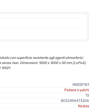
strato con superficie resistente agli agenti atmosferici
ta senza riser. Dimensioni: 1000 x 1000 x 55 mm (LxPxA).
 15921.
MODSP1X1
Pedane e palchi
13
8032496473206
Modula