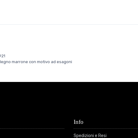
921
re: legno marrone con motivo ad esagoni
Info
Spedizioni e Resi