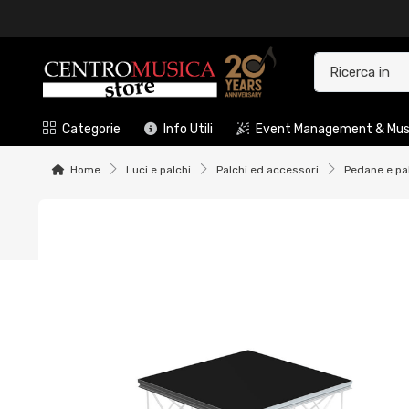
Categorie
Info Utili
Event Management & Musi
Home
Luci e palchi
Palchi ed accessori
Pedane e pa