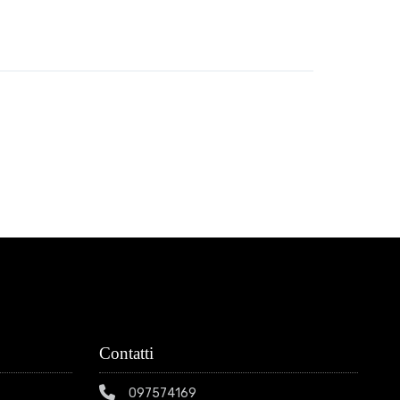
Contatti
097574169