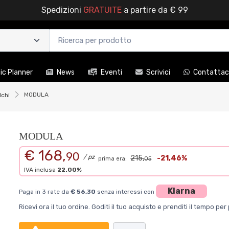
Spedizioni
GRATUITE
a partire da € 99
c Planner
News
Eventi
Scrivici
Contattac
MODULA
lchi
MODULA
€ 168,
90
/ pz
215,
-21,46%
prima era:
05
IVA inclusa
22.00%
Klarna
Paga in 3 rate da
€ 56,30
senza interessi con
Ricevi ora il tuo ordine. Goditi il tuo acquisto e prenditi il tempo p