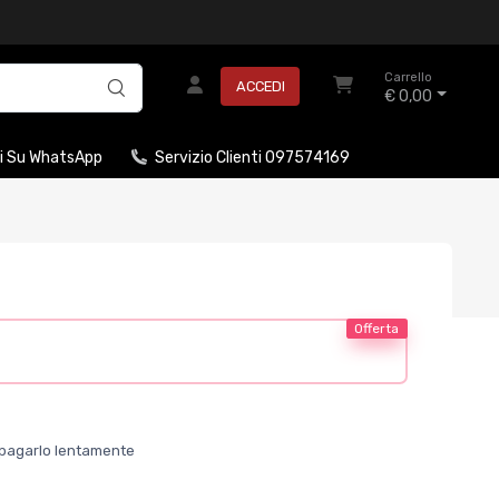
Carrello
ACCEDI
€ 0,00
i Su WhatsApp
Servizio Clienti 097574169
Offerta
er pagarlo lentamente