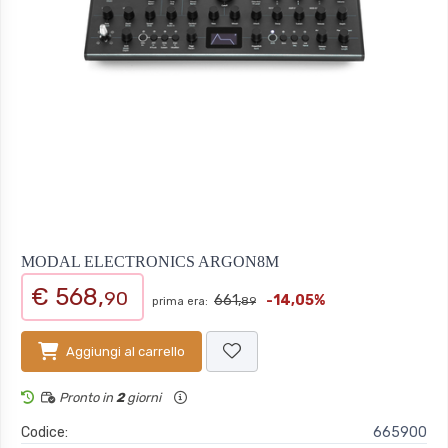
MODAL ELECTRONICS ARGON8M
€ 568,
90
661,
-14,05%
prima era:
89
Aggiungi al carrello
Pronto in
2
giorni
Codice:
665900