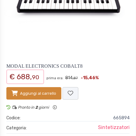
MODAL ELECTRONICS COBALT8
€ 688,
90
814,
-15,46%
prima era:
87
Aggiungi al carrello
Pronto in
2
giorni
Codice:
665894
Sintetizzatori
Categoria: