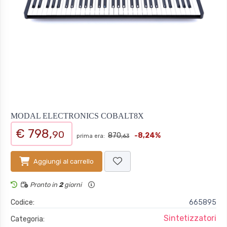
MODAL ELECTRONICS COBALT8X
€ 798,
90
870,
-8,24%
prima era:
63
Aggiungi al carrello
Pronto in
2
giorni
Codice:
665895
Sintetizzatori
Categoria: