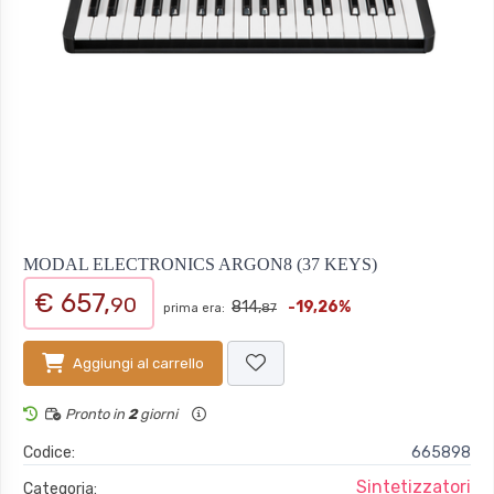
MODAL ELECTRONICS ARGON8 (37 KEYS)
€ 657,
90
814,
-19,26%
prima era:
87
Aggiungi al carrello
Pronto in
2
giorni
Codice:
665898
Sintetizzatori
Categoria: