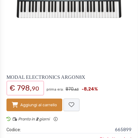
MODAL ELECTRONICS ARGON8X
€ 798,
90
870,
-8,24%
prima era:
63
Aggiungi al carrello
Pronto in
2
giorni
Codice:
665899