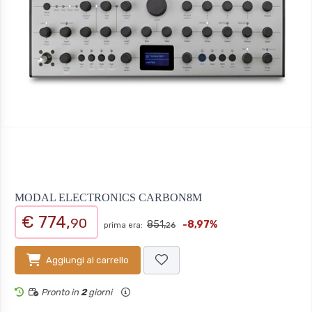
MODAL ELECTRONICS CARBON8M
€ 774,
90
851,
-8,97%
prima era:
26
Aggiungi al carrello
Pronto in
2
giorni