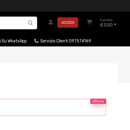
Carrello
ACCEDI
€ 0,00
i Su WhatsApp
Servizio Clienti 097574169
Offerta