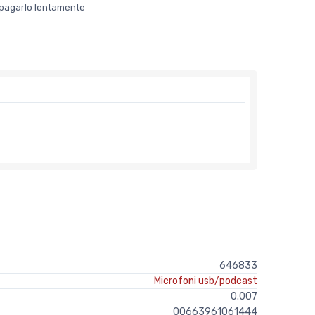
er pagarlo lentamente
646833
Microfoni usb/podcast
0.007
00663961061444