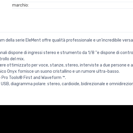
marchio:
lla serie EleMent offre qualità professionale e un'incredibile versati
nali dispone di ingressi stereo e strumento da 1/8 ''e dispone di contr
rollo del mix.
sere ottimizzato per voce, stanze, stereo, interviste a due persone e a
nico Onyx fornisce un suono cristallino e un rumore ultra-basso.
e Pro Tools® First and Waveform ™.
USB, diagramma polare: stereo, cardioide, bidirezionale e omnidirezio