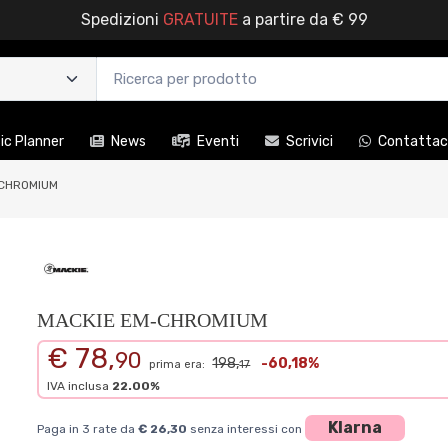
Spedizioni
GRATUITE
a partire da € 99
c Planner
News
Eventi
Scrivici
Contattac
-CHROMIUM
MACKIE EM-CHROMIUM
€ 78,
90
198,
-60,18%
prima era:
17
IVA inclusa
22.00%
Klarna
Paga in 3 rate da
€ 26,30
senza interessi con