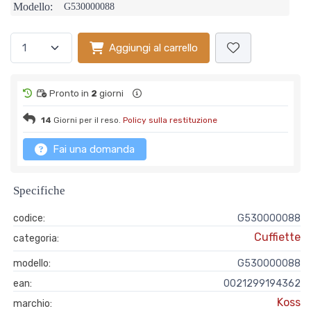
Modello:
G530000088
Aggiungi al carrello
Pronto in
2
giorni
14
Giorni per il reso.
Policy sulla restituzione
Fai una domanda
Specifiche
codice:
G530000088
Cuffiette
categoria:
modello:
G530000088
ean:
0021299194362
Koss
marchio: