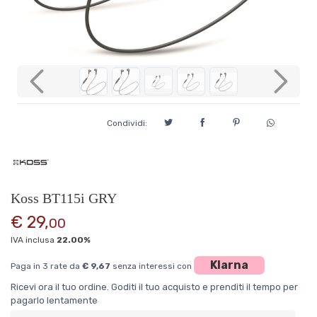
Previous
Next
Condividi:
Koss BT115i GRY
€ 29,
00
IVA inclusa
22.00%
Klarna
Paga in 3 rate da
€ 9,67
senza interessi con
Ricevi ora il tuo ordine. Goditi il tuo acquisto e prenditi il tempo per
pagarlo lentamente