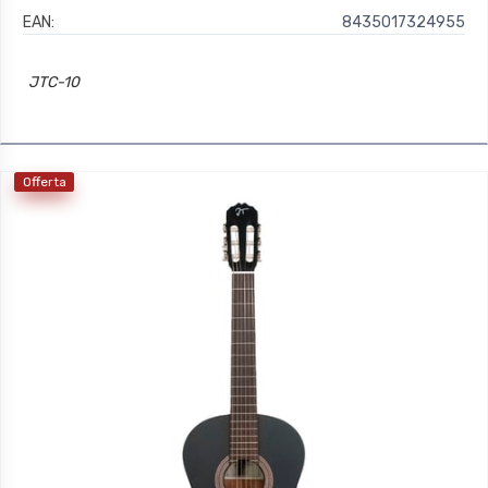
EAN:
8435017324955
JTC-10
Offerta