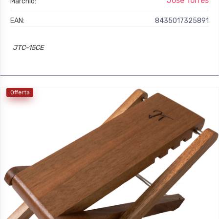
Jose Torres
Marchio:
EAN:
8435017325891
JTC-15CE
Offerta