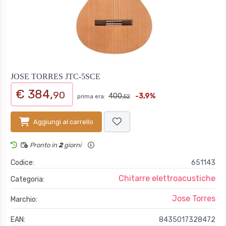
JOSE TORRES JTC-5SCE
€ 384,
90
400,
-3,9%
prima era:
52
Aggiungi al carrello
Pronto in
2
giorni
Codice:
651143
Chitarre elettroacustiche
Categoria:
Jose Torres
Marchio:
EAN:
8435017328472