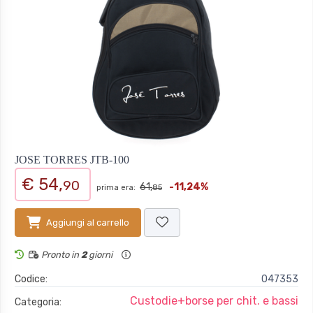
JOSE TORRES JTB-100
€ 54,
90
61,
-11,24%
prima era:
85
Aggiungi al carrello
Pronto in
2
giorni
Codice:
047353
Custodie+borse per chit. e bassi
Categoria: