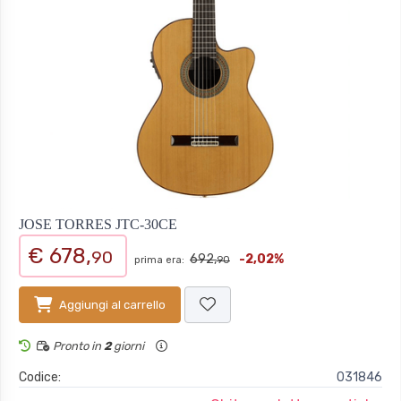
JOSE TORRES JTC-30CE
€ 678,
90
692,
-2,02%
prima era:
90
Aggiungi al carrello
Pronto in
2
giorni
Codice:
031846