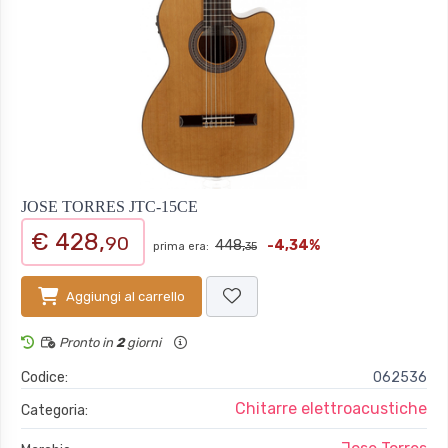
JOSE TORRES JTC-15CE
€ 428,
90
448,
-4,34%
prima era:
35
Aggiungi al carrello
Pronto in
2
giorni
Codice:
062536
Chitarre elettroacustiche
Categoria: