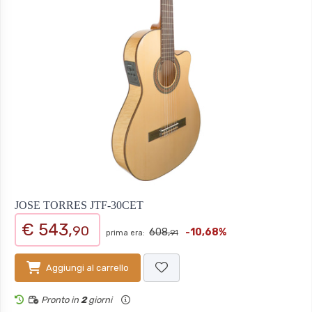
JOSE TORRES JTF-30CET
€ 543,
90
608,
-10,68%
prima era:
91
Aggiungi al carrello
Pronto in
2
giorni