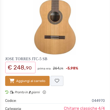
JOSE TORRES JTC-5 SB
€ 248,
90
264,
-5,98%
prima era:
74
Aggiungi al carrello
Pronto in
2
giorni
Codice:
044970
Chitarre classiche 4/4
Categoria: