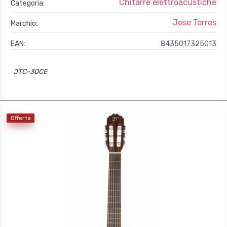
Chitarre elettroacustiche
Categoria:
Jose Torres
Marchio:
EAN:
8435017325013
JTC-30CE
Offerta