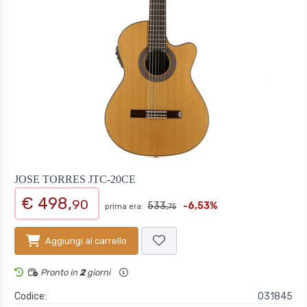
JOSE TORRES JTC-20CE
€ 498,
90
533,
-6,53%
prima era:
75
Aggiungi al carrello
Pronto in
2
giorni
Codice:
031845