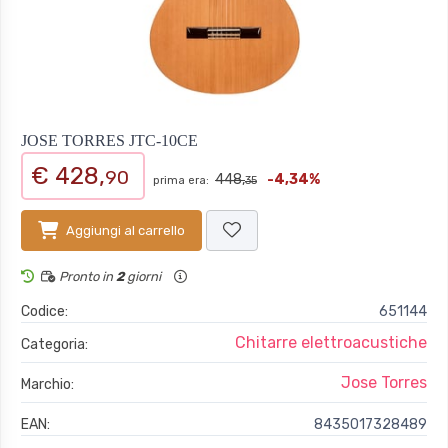
JOSE TORRES JTC-10CE
€ 428,
90
448,
-4,34%
prima era:
35
Aggiungi al carrello
Pronto in
2
giorni
Codice:
651144
Chitarre elettroacustiche
Categoria:
Jose Torres
Marchio:
EAN:
8435017328489