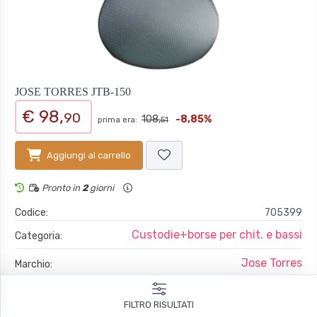
JOSE TORRES JTB-150
€ 98,
90
108,
-8,85%
prima era:
51
Aggiungi al carrello
Pronto in
2
giorni
Codice:
705399
Custodie+borse per chit. e bassi
Categoria:
Jose Torres
Marchio:
EAN:
8435017328991
FILTRO RISULTATI