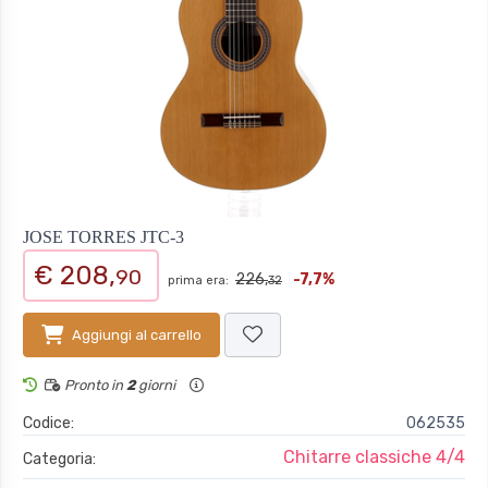
JOSE TORRES JTC-3
€ 208,
90
226,
-7,7%
prima era:
32
Aggiungi al carrello
Pronto in
2
giorni
Codice:
062535
Chitarre classiche 4/4
Categoria: