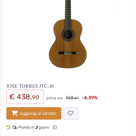
JOSE TORRES JTC-30
€ 438,
90
468,
-6,39%
prima era:
84
Aggiungi al carrello
Pronto in
2
giorni