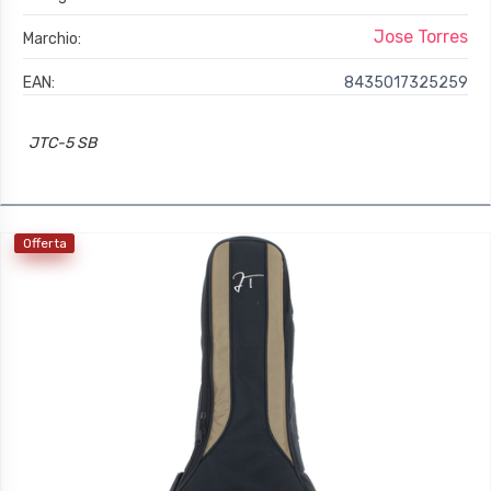
Jose Torres
Marchio:
EAN:
8435017325259
JTC-5 SB
Offerta