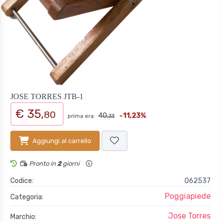
JOSE TORRES JTB-1
€ 35,
80
40,
-11,23%
prima era:
33
Aggiungi al carrello
Pronto in
2
giorni
Codice:
062537
Poggiapiede
Categoria:
Jose Torres
Marchio: