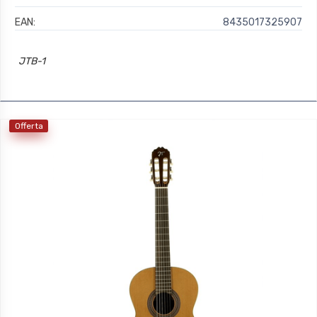
EAN:
8435017325907
JTB-1
Offerta