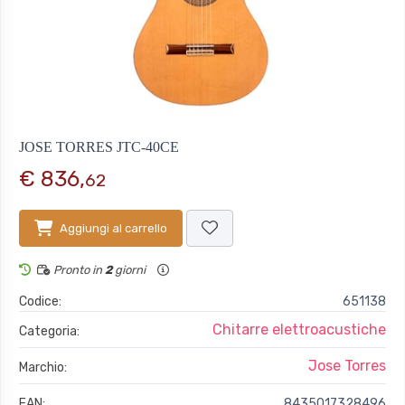
JOSE TORRES JTC-40CE
€ 836,
62
Aggiungi al carrello
Pronto in
2
giorni
Codice:
651138
Chitarre elettroacustiche
Categoria:
Jose Torres
Marchio:
EAN:
8435017328496