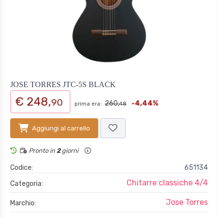
JOSE TORRES JTC-5S BLACK
€ 248,
90
260,
-4,44%
prima era:
48
Aggiungi al carrello
Pronto in
2
giorni
Codice:
651134
Chitarre classiche 4/4
Categoria:
Jose Torres
Marchio: