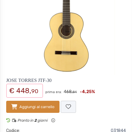
JOSE TORRES JTF-30
€ 448,
90
468,
-4,25%
prima era:
84
Aggiungi al carrello
Pronto in
2
giorni
Codice:
031844