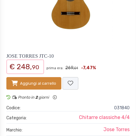
JOSE TORRES JTC-10
€ 248,
90
269,
-7,47%
prima era:
01
Aggiungi al carrello
Pronto in
2
giorni
Codice:
031840
Chitarre classiche 4/4
Categoria:
Jose Torres
Marchio: