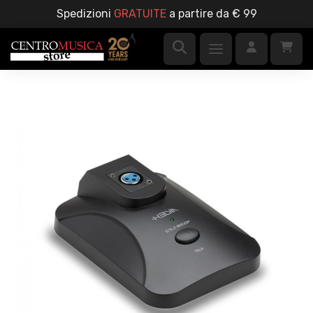
Spedizioni
GRATUITE
a partire da € 99