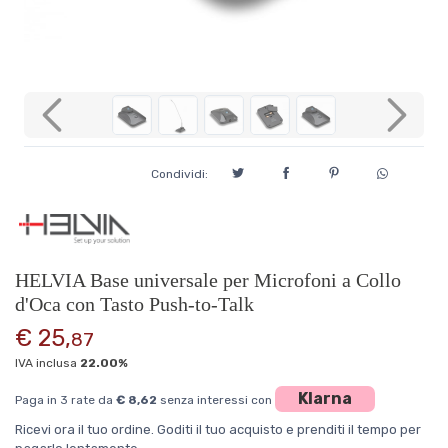
Previous
Next
Condividi:
HELVIA Base universale per Microfoni a Collo
d'Oca con Tasto Push-to-Talk
€ 25,
87
IVA inclusa
22.00%
Klarna
Paga in 3 rate da
€ 8,62
senza interessi con
Ricevi ora il tuo ordine. Goditi il tuo acquisto e prenditi il tempo per