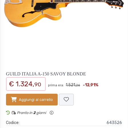
GUILD ITALIA A-150 SAVOY BLONDE
€ 1.324,
90
1.521,
-12,91%
prima era:
26
Aggiungi al carrello
Pronto in
2
giorni
Codice:
643526