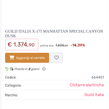
GUILD ITALIA X-175 MANHATTAN SPECIAL CANYON
DUSK
€ 1.374,
90
1.606,
-14,39%
prima era:
01
Aggiungi al carrello
Pronto in
2
giorni
Codice:
664451
Chitarre elettriche
Categoria:
Guild Italia
Marchio: