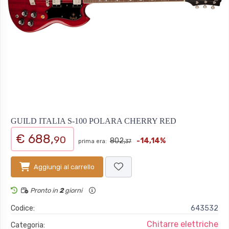
GUILD ITALIA S-100 POLARA CHERRY RED
€ 688,
90
802,
-14,14%
prima era:
37
Aggiungi al carrello
Pronto in
2
giorni
Codice:
643532
Chitarre elettriche
Categoria: