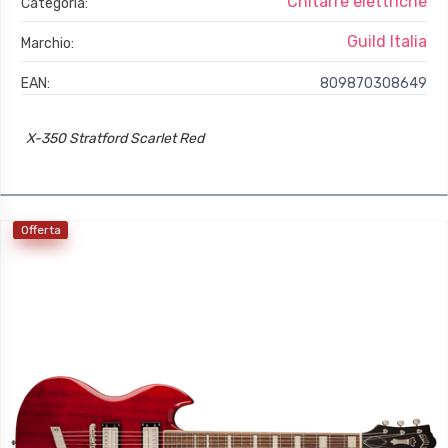
Chitarre elettriche
Categoria:
Guild Italia
Marchio:
EAN:
809870308649
X-350 Stratford Scarlet Red
Offerta