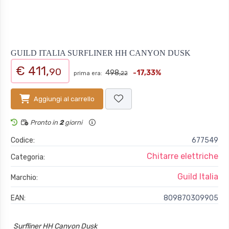
GUILD ITALIA SURFLINER HH CANYON DUSK
€ 411,
90
498,
-17,33%
prima era:
22
Aggiungi al carrello
Pronto in
2
giorni
Codice:
677549
Chitarre elettriche
Categoria:
Guild Italia
Marchio:
EAN:
809870309905
Surfliner HH Canyon Dusk