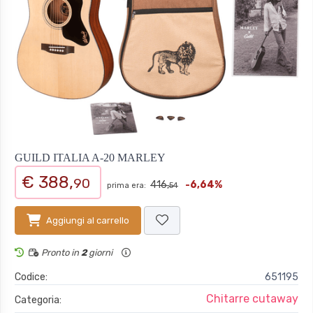
GUILD ITALIA A-20 MARLEY
€ 388,
90
416,
-6,64%
prima era:
54
Aggiungi al carrello
Pronto in
2
giorni
Codice:
651195
Chitarre cutaway
Categoria: