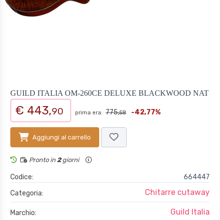
GUILD ITALIA OM-260CE DELUXE BLACKWOOD NAT
€ 443,
90
775,
-42,77%
prima era:
58
Aggiungi al carrello
Pronto in
2
giorni
Codice:
664447
Chitarre cutaway
Categoria:
Guild Italia
Marchio: