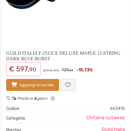
GUILD ITALIA F-2512CE DELUXE MAPLE 12-STRING
DARK BLUE BURST
€ 597,
90
709,
-15,73%
prima era:
54
Aggiungi al carrello
Pronto in
2
giorni
Codice:
663410
Chitarre cutaway
Categoria:
Guild Italia
Marchio: