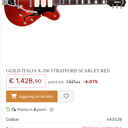
GUILD ITALIA X-350 STRATFORD SCARLET RED
€ 1.428,
90
1.521,
-6,07%
prima era:
26
Aggiungi al carrello
Pronto in
2
giorni
Codice:
643528