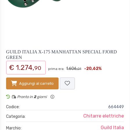
GUILD ITALIA X-175 MANHATTAN SPECIAL FJORD
GREEN
€ 1.274,
90
1.606,
-20,62%
prima era:
01
Aggiungi al carrello
Pronto in
2
giorni
Codice:
664449
Chitarre elettriche
Categoria:
Guild Italia
Marchio: