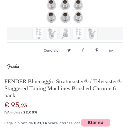
Condividi:
FENDER Bloccaggio Stratocaster® / Telecaster®
Staggered Tuning Machines Brushed Chrome 6-
pack
€ 95,
23
IVA inclusa
22.00%
Klarna
Paga in 3 rate da
€ 31,74
senza interessi con