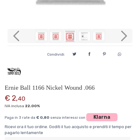
Previous
Next
Condividi:
Ernie Ball 1166 Nickel Wound .066
€ 2,
40
IVA inclusa
22.00%
Klarna
Paga in 3 rate da
€ 0,80
senza interessi con
Ricevi ora il tuo ordine. Goditi il tuo acquisto e prenditi il tempo per
pagarlo lentamente