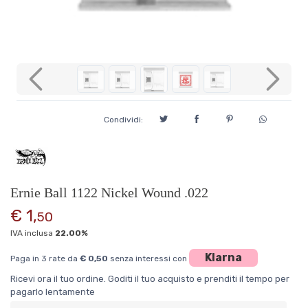
Previous
Next
Condividi:
Ernie Ball 1122 Nickel Wound .022
€ 1,
50
IVA inclusa
22.00%
Klarna
Paga in 3 rate da
€ 0,50
senza interessi con
Ricevi ora il tuo ordine. Goditi il tuo acquisto e prenditi il tempo per
pagarlo lentamente