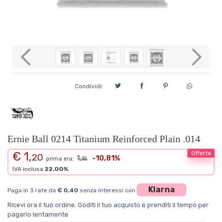
Previous
Next
Condividi:
Ernie Ball 0214 Titanium Reinforced Plain .014
€ 1,
Offerta
20
1,
-10,81%
prima era:
35
IVA inclusa
22.00%
Klarna
Paga in 3 rate da
€ 0,40
senza interessi con
Ricevi ora il tuo ordine. Goditi il tuo acquisto e prenditi il tempo per
pagarlo lentamente