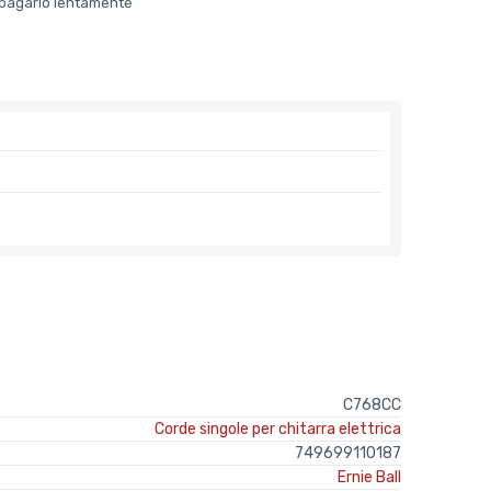
er pagarlo lentamente
C768CC
Corde singole per chitarra elettrica
749699110187
Ernie Ball