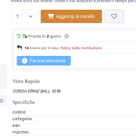
Ricevi ora il tuo ordine. Goditi il tuo acquisto e prenditi il tempo p
Aggiungi al carrello
Pronto in
2
giorni
14
Giorni per il reso.
Policy sulla restituzione
Fai una domanda
Vista Rapida
CORDA ERNIE BALL 1018
Specifiche
codice:
categoria:
ean:
marchio: