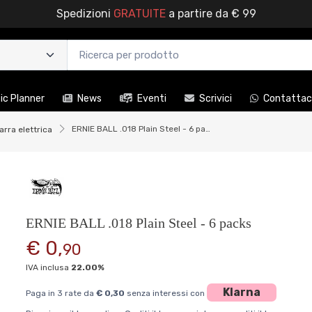
Spedizioni
GRATUITE
a partire da € 99
c Planner
News
Eventi
Scrivici
Contattac
ERNIE BALL .018 Plain Steel - 6 packs
arra elettrica
ERNIE BALL .018 Plain Steel - 6 packs
€ 0,
90
IVA inclusa
22.00%
Klarna
Paga in 3 rate da
€ 0,30
senza interessi con