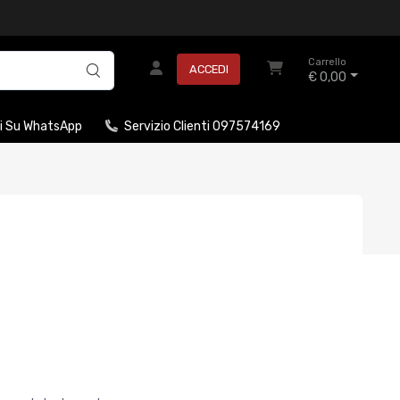
Carrello
ACCEDI
€ 0,00
i Su WhatsApp
Servizio Clienti 097574169