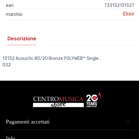
ean:
733132131327
Elixir
marchio:
Descrizione
13132 Acoustic 80/20 Bronze POLYWEB™ Single .
032
Pagamenti accettati
Info