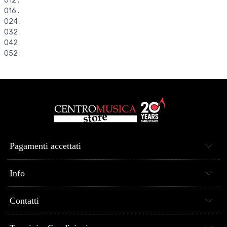
012 .
016 .
024 .
032 .
042 .
052
Pagamenti accettati
Info
Contatti