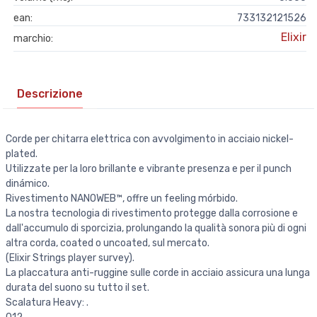
ean:
733132121526
Elixir
marchio:
Descrizione
Corde per chitarra elettrica con avvolgimento in acciaio nickel-
plated.
Utilizzate per la loro brillante e vibrante presenza e per il punch
dinámico.
Rivestimento NANOWEB™, offre un feeling mórbido.
La nostra tecnologia di rivestimento protegge dalla corrosione e
dall'accumulo di sporcizia, prolungando la qualità sonora più di ogni
altra corda, coated o uncoated, sul mercato.
(Elixir Strings player survey).
La placcatura anti-ruggine sulle corde in acciaio assicura una lunga
durata del suono su tutto il set.
Scalatura Heavy: .