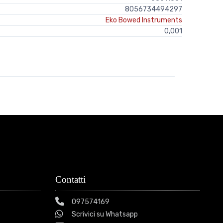
8056734494297
Eko Bowed Instruments
0,001
Contatti
097574169
Scrivici su Whatsapp