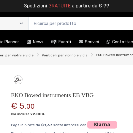
Spedizioni
GRATUITE
a partire da € 99
c Planner
News
Eventi
Scrivici
Contattac
EKO Bowed instrume
ri per violini e viole
Ponticelli per violino e viola
EKO Bowed instruments EB VBG
€ 5,
00
IVA inclusa
22.00%
Klarna
Paga in 3 rate da
€ 1,67
senza interessi con