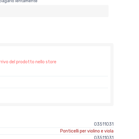
er pagarlo lentamente
rrivo del prodotto nello store
03511031
Ponticelli per violino e viola
03511031