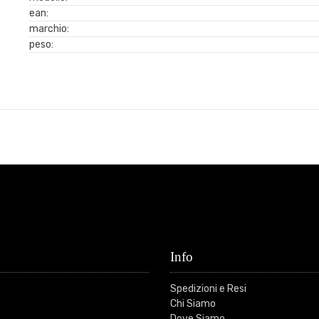
ean:
marchio:
peso:
Info
Spedizioni e Resi
Chi Siamo
Dove Siamo