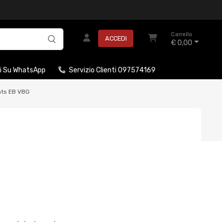
Carrello
ACCEDI
€ 0,00
i Su WhatsApp
Servizio Clienti 097574169
nts EB VBG