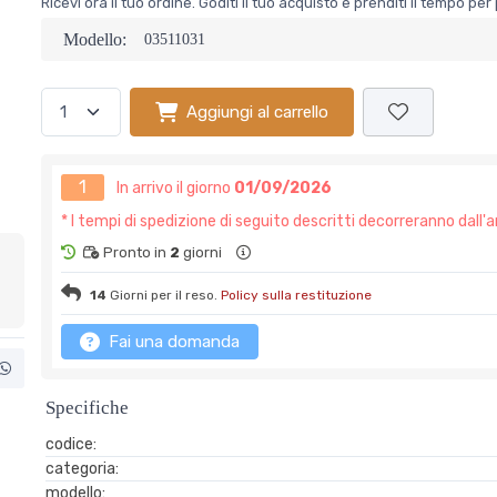
Ricevi ora il tuo ordine. Goditi il tuo acquisto e prenditi il tempo p
Modello:
03511031
Aggiungi al carrello
1
In arrivo il giorno
01/09/2026
* I tempi di spedizione di seguito descritti decorreranno dall'a
Pronto in
2
giorni
14
Giorni per il reso.
Policy sulla restituzione
Fai una domanda
Specifiche
codice:
categoria:
modello: