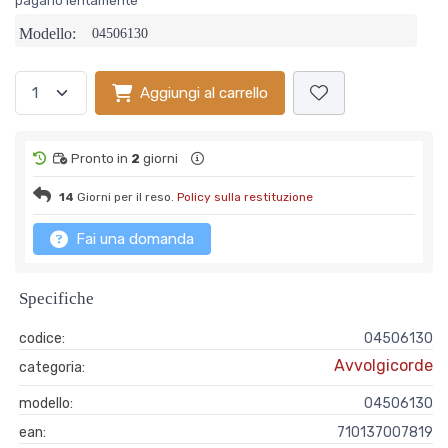
pagarlo lentamente
Modello:
04506130
Aggiungi al carrello
Pronto in
2
giorni
14
Giorni per il reso.
Policy sulla restituzione
Fai una domanda
Specifiche
codice:
04506130
Avvolgicorde
categoria:
modello:
04506130
ean:
710137007819