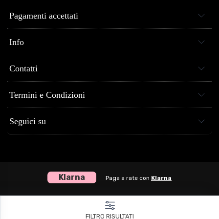
Pagamenti accettati
Info
Contatti
Termini e Condizioni
Seguici su
Klarna
Paga a rate con
Klarna
Centro Musica Store® dal 2005 al tuo servizio - P.Iva 04307120651
FILTRO RISULTATI