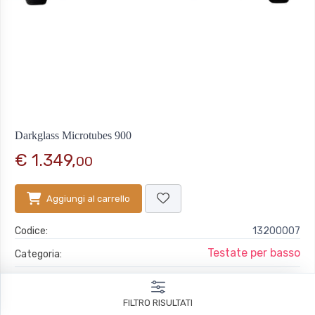
Darkglass Microtubes 900
€ 1.349,
00
Aggiungi al carrello
Codice:
13200007
Testate per basso
Categoria:
Darkglass
Marchio:
FILTRO RISULTATI
EAN:
6430054580601