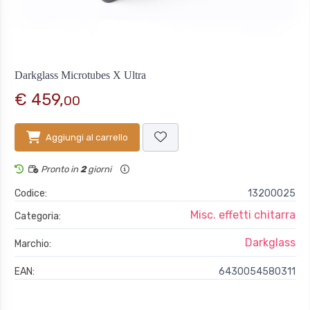
Darkglass Microtubes X Ultra
€ 459,
00
Aggiungi al carrello
Pronto in
2
giorni
Codice:
13200025
Misc. effetti chitarra
Categoria:
Darkglass
Marchio:
EAN:
6430054580311