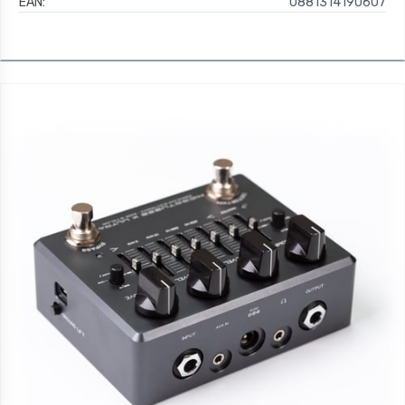
EAN:
0881314190607