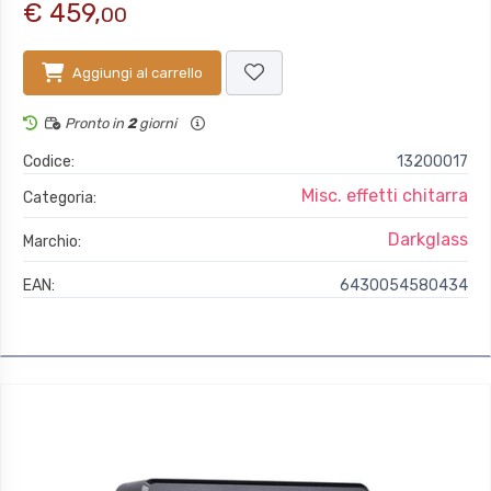
€ 459,
00
Aggiungi al carrello
Pronto in
2
giorni
Codice:
13200017
Misc. effetti chitarra
Categoria:
Darkglass
Marchio:
EAN:
6430054580434