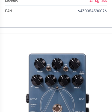
Darkglass
Marchio:
EAN:
6430054580076