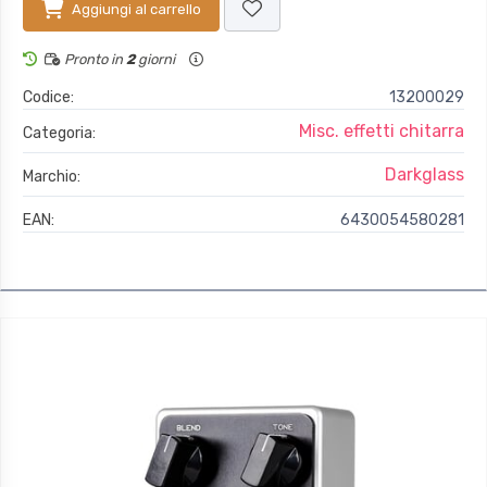
Aggiungi al carrello
Pronto in
2
giorni
Codice:
13200029
Misc. effetti chitarra
Categoria:
Darkglass
Marchio:
EAN:
6430054580281