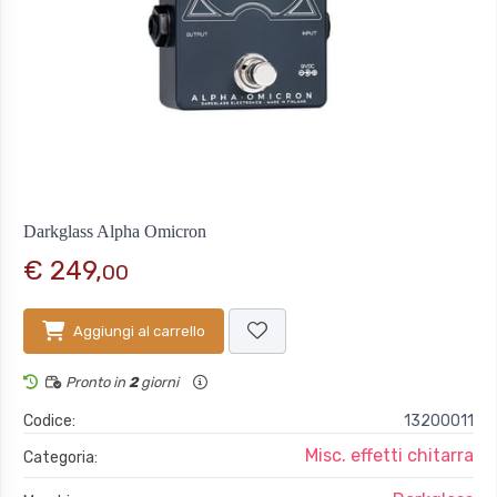
Darkglass Alpha Omicron
€ 249,
00
Aggiungi al carrello
Pronto in
2
giorni
Codice:
13200011
Misc. effetti chitarra
Categoria: