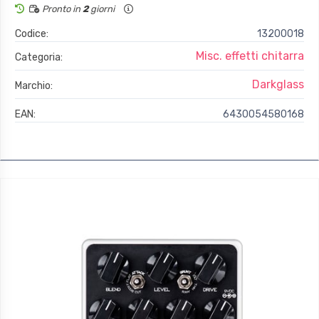
Pronto in
2
giorni
Codice:
13200018
Misc. effetti chitarra
Categoria:
Darkglass
Marchio:
EAN:
6430054580168