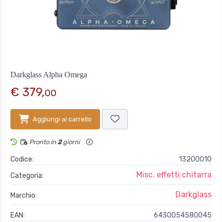
Darkglass Alpha Omega
€ 379,
00
Aggiungi al carrello
Pronto in
2
giorni
Codice:
13200010
Misc. effetti chitarra
Categoria:
Darkglass
Marchio:
EAN:
6430054580045