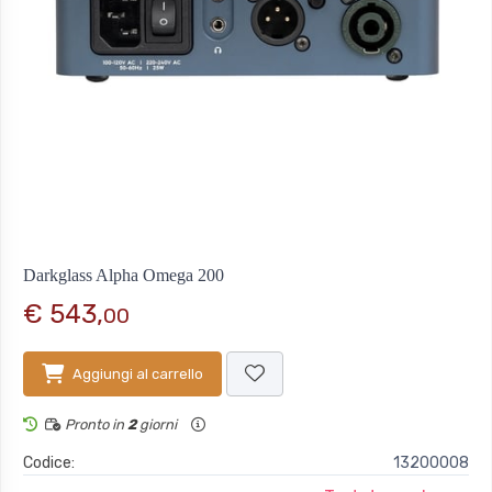
Darkglass Alpha Omega 200
€ 543,
00
Aggiungi al carrello
Pronto in
2
giorni
Codice:
13200008