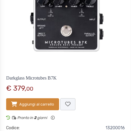
Darkglass Microtubes B7K
€ 379,
00
Aggiungi al carrello
Pronto in
2
giorni
Codice:
13200016