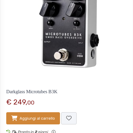
Darkglass Microtubes B3K
€ 249,
00
Aggiungi al carrello
Pronto in
2
giorni