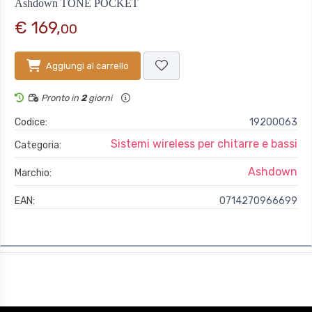
Ashdown TONE POCKET
€ 169,
00
Aggiungi al carrello
Pronto in
2
giorni
Codice:
19200063
Sistemi wireless per chitarre e bassi
Categoria:
Ashdown
Marchio:
EAN:
0714270966699