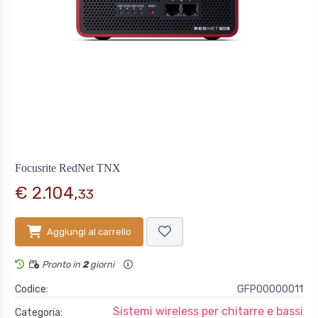
Focusrite RedNet TNX
€ 2.104,
33
Aggiungi al carrello
Pronto in
2
giorni
Codice:
GFP00000011
Sistemi wireless per chitarre e bassi
Categoria: