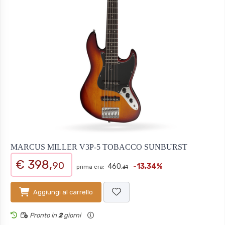
MARCUS MILLER V3P-5 TOBACCO SUNBURST
€ 398,
90
460,
-13,34%
prima era:
31
Aggiungi al carrello
Pronto in
2
giorni