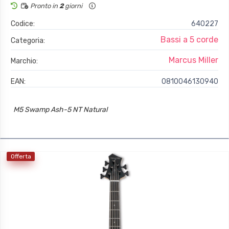
Pronto in
2
giorni
Codice:
640227
Bassi a 5 corde
Categoria:
Marcus Miller
Marchio:
EAN:
0810046130940
M5 Swamp Ash-5 NT Natural
Offerta