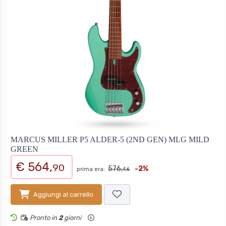
MARCUS MILLER P5 ALDER-5 (2ND GEN) MLG MILD
GREEN
€ 564,
90
576,
-2%
prima era:
46
Aggiungi al carrello
Pronto in
2
giorni