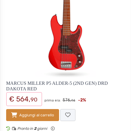
MARCUS MILLER P5 ALDER-5 (2ND GEN) DRD
DAKOTA RED
€ 564,
90
576,
-2%
prima era:
46
Aggiungi al carrello
Pronto in
2
giorni