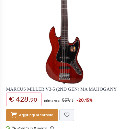
MARCUS MILLER V3-5 (2ND GEN) MA MAHOGANY
€ 428,
90
537,
-20,15%
prima era:
16
Aggiungi al carrello
Pronto in
2
giorni