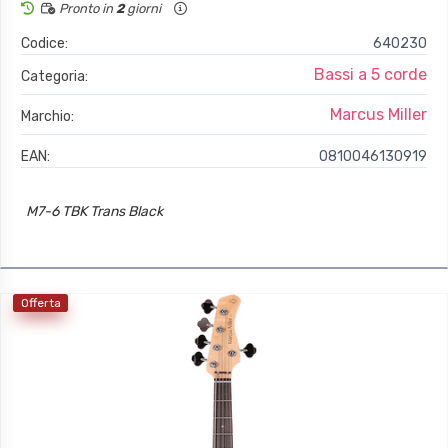
Pronto in
2
giorni
Codice:
640230
Bassi a 5 corde
Categoria:
Marcus Miller
Marchio:
EAN:
0810046130919
M7-6 TBK Trans Black
Offerta