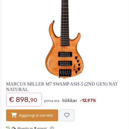
MARCUS MILLER M7 SWAMP ASH-5 (2ND GEN) NAT
NATURAL
€ 898,
90
1.032,
-12,97%
prima era:
81
Aggiungi al carrello
Pronto in
2
giorni