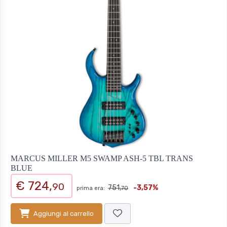
MARCUS MILLER M5 SWAMP ASH-5 TBL TRANS
BLUE
€ 724,
90
751,
-3,57%
prima era:
70
Aggiungi al carrello