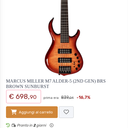
MARCUS MILLER M7 ALDER-5 (2ND GEN) BRS
BROWN SUNBURST
€ 698,
90
839,
-16,7%
prima era:
04
Aggiungi al carrello
Pronto in
2
giorni