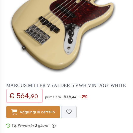
MARCUS MILLER V5 ALDER-5 VWH VINTAGE WHITE
€ 564,
90
576,
-2%
prima era:
46
Aggiungi al carrello
Pronto in
2
giorni