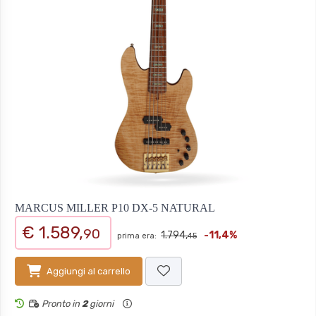
MARCUS MILLER P10 DX-5 NATURAL
€ 1.589,
90
1.794,
-11,4%
prima era:
45
Aggiungi al carrello
Pronto in
2
giorni