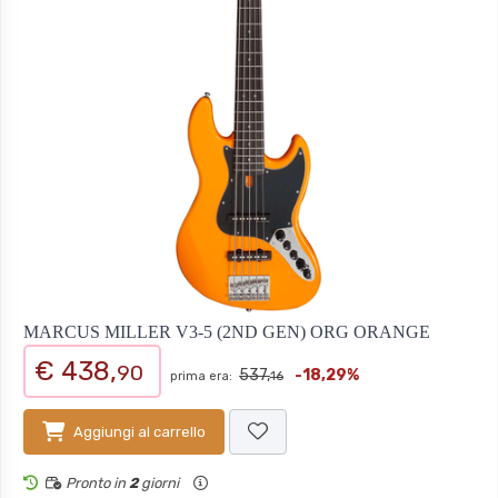
MARCUS MILLER V3-5 (2ND GEN) ORG ORANGE
€ 438,
90
537,
-18,29%
prima era:
16
Aggiungi al carrello
Pronto in
2
giorni