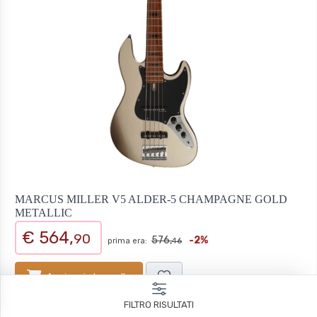
MARCUS MILLER V5 ALDER-5 CHAMPAGNE GOLD
METALLIC
€ 564,
90
576,
-2%
prima era:
46
Aggiungi al carrello
FILTRO RISULTATI
Pronto in
2
giorni