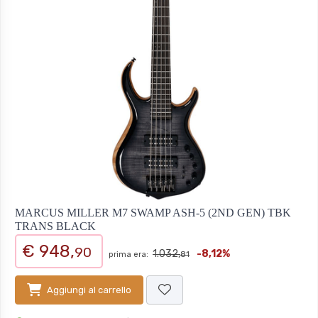
MARCUS MILLER M7 SWAMP ASH-5 (2ND GEN) TBK
TRANS BLACK
€ 948,
90
1.032,
-8,12%
prima era:
81
Aggiungi al carrello