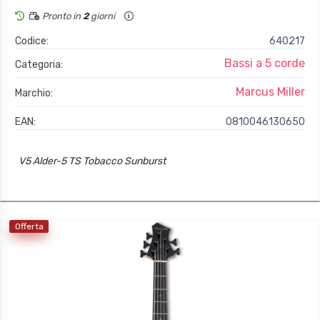
Pronto in
2
giorni
Codice:
640217
Bassi a 5 corde
Categoria:
Marcus Miller
Marchio:
EAN:
0810046130650
V5 Alder-5 TS Tobacco Sunburst
Offerta