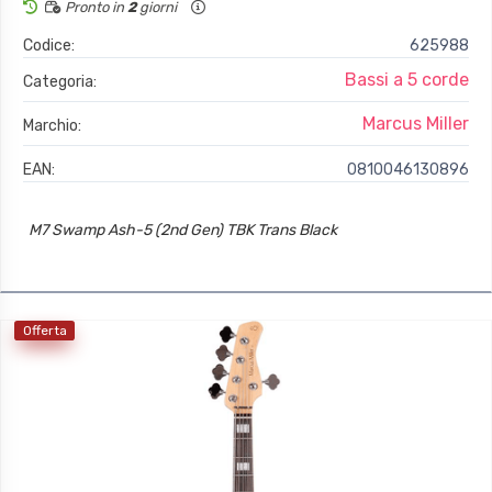
Pronto in
2
giorni
Codice:
625988
Bassi a 5 corde
Categoria:
Marcus Miller
Marchio:
EAN:
0810046130896
M7 Swamp Ash-5 (2nd Gen) TBK Trans Black
Offerta