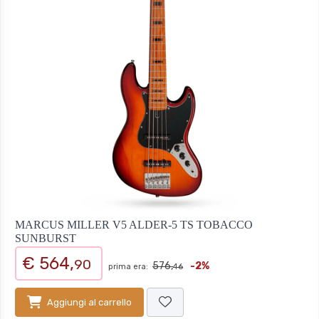
MARCUS MILLER V5 ALDER-5 TS TOBACCO
SUNBURST
€ 564,
90
576,
-2%
prima era:
46
Aggiungi al carrello