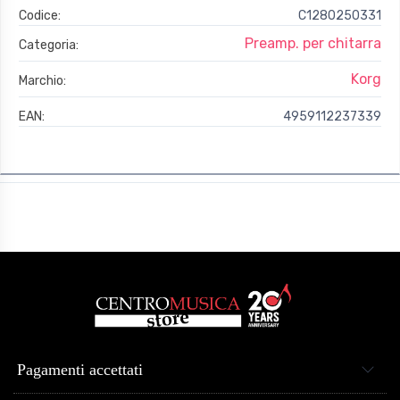
Codice:
C1280250331
Preamp. per chitarra
Categoria:
Korg
Marchio:
EAN:
4959112237339
Pagamenti accettati