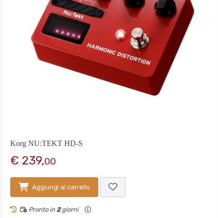
Korg NU:TEKT HD-S
€ 239,
00
Aggiungi al carrello
Pronto in
2
giorni