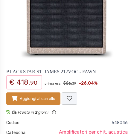
BLACKSTAR ST. JAMES 212VOC - FAWN
€ 418,
90
566,
-26,04%
prima era:
39
Aggiungi al carrello
Pronto in
2
giorni
Codice:
648046
Amplificatori per chit. acustica
Categoria: