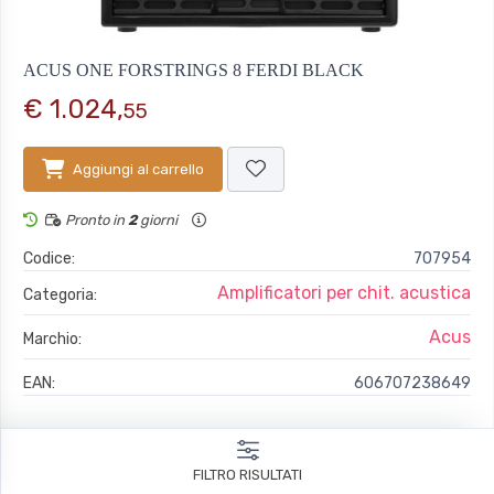
ACUS ONE FORSTRINGS 8 FERDI BLACK
€ 1.024,
55
Aggiungi al carrello
Pronto in
2
giorni
Codice:
707954
Amplificatori per chit. acustica
Categoria:
Acus
Marchio:
EAN:
606707238649
One ForStrings 8 Ferdi Black
FILTRO RISULTATI