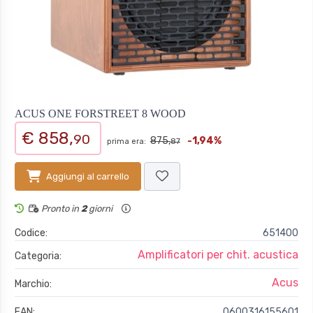
ACUS ONE FORSTREET 8 WOOD
€ 858,
90
875,
-1,94%
prima era:
87
Aggiungi al carrello
Pronto in
2
giorni
Codice:
651400
Amplificatori per chit. acustica
Categoria:
Acus
Marchio:
EAN:
0600316155601