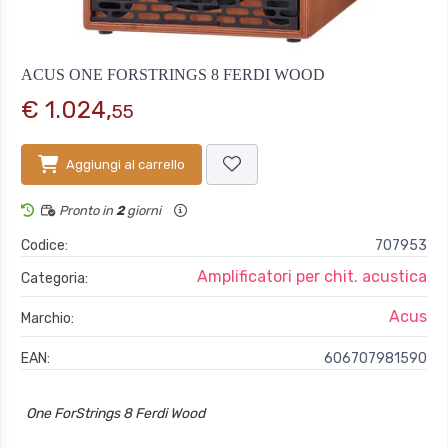
ACUS ONE FORSTRINGS 8 FERDI WOOD
€ 1.024,
55
Aggiungi al carrello
Pronto in
2
giorni
Codice:
707953
Amplificatori per chit. acustica
Categoria:
Acus
Marchio:
EAN:
606707981590
One ForStrings 8 Ferdi Wood