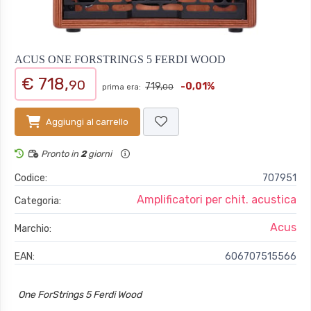
ACUS ONE FORSTRINGS 5 FERDI WOOD
€ 718,
90
719,
-0,01%
prima era:
00
Aggiungi al carrello
Pronto in
2
giorni
Codice:
707951
Amplificatori per chit. acustica
Categoria:
Acus
Marchio:
EAN:
606707515566
One ForStrings 5 Ferdi Wood