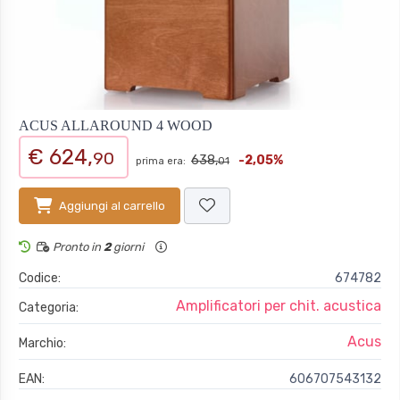
ACUS ALLAROUND 4 WOOD
€ 624,
90
638,
-2,05%
prima era:
01
Aggiungi al carrello
Pronto in
2
giorni
Codice:
674782
Amplificatori per chit. acustica
Categoria:
Acus
Marchio:
EAN:
606707543132