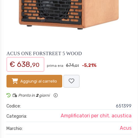
ACUS ONE FORSTREET 5 WOOD
€ 638,
90
674,
-5,21%
prima era:
01
Aggiungi al carrello
Pronto in
2
giorni
Codice:
651399
Amplificatori per chit. acustica
Categoria:
Acus
Marchio: