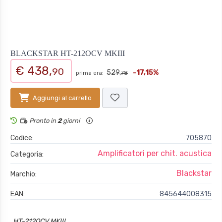
BLACKSTAR HT-212OCV MKIII
€ 438,
90
529,
-17,15%
prima era:
78
Aggiungi al carrello
Pronto in
2
giorni
Codice:
705870
Amplificatori per chit. acustica
Categoria:
Blackstar
Marchio:
EAN:
845644008315
HT-212OCV MKIII