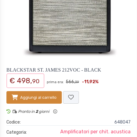
BLACKSTAR ST. JAMES 212VOC - BLACK
€ 498,
90
566,
-11,92%
prima era:
39
Aggiungi al carrello
Pronto in
2
giorni
Codice:
648047
Amplificatori per chit. acustica
Categoria: