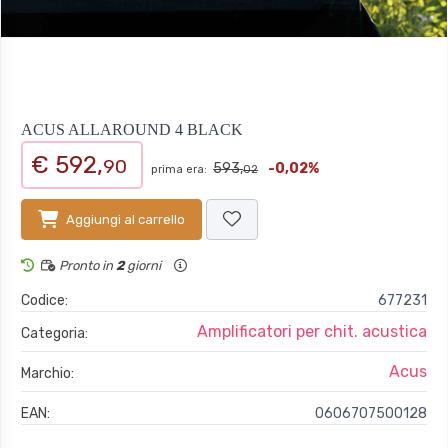
ACUS ALLAROUND 4 BLACK
€ 592,
90
593,
-0,02%
prima era:
02
Aggiungi al carrello
Pronto in
2
giorni
Codice:
677231
Amplificatori per chit. acustica
Categoria:
Acus
Marchio:
EAN:
0606707500128