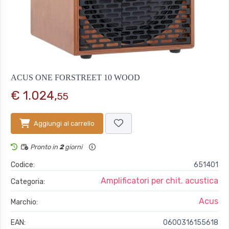
ACUS ONE FORSTREET 10 WOOD
€ 1.024,
55
Aggiungi al carrello
Pronto in
2
giorni
Codice:
651401
Amplificatori per chit. acustica
Categoria:
Acus
Marchio:
EAN:
0600316155618