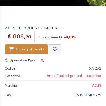
ACUS ALLAROUND 8 BLACK
€ 808,
90
808,
-0,01%
prima era:
99
Aggiungi al carrello
Pronto in
2
giorni
Codice:
677232
Amplificatori per chit. acustica
Categoria:
Acus
Marchio:
EAN:
0606707401395