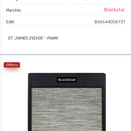
Blackstar
Marchio:
EAN:
845644006731
ST. JAMES 212VOC - FAWN
Offerta