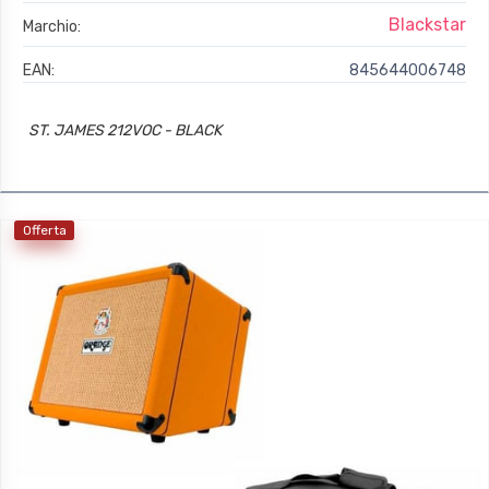
Blackstar
Marchio:
EAN:
845644006748
ST. JAMES 212VOC - BLACK
Offerta