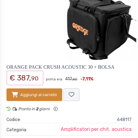
ORANGE PACK CRUSH ACOUSTIC 30 + BOLSA
€ 387,
90
417,
-7,11%
prima era:
60
Aggiungi al carrello
Pronto in
2
giorni
Codice:
648117
Amplificatori per chit. acustica
Categoria: