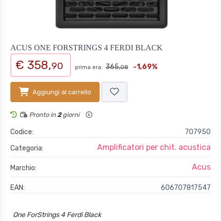
ACUS ONE FORSTRINGS 4 FERDI BLACK
€ 358,
90
365,
-1,69%
prima era:
08
Aggiungi al carrello
Pronto in
2
giorni
Codice:
707950
Amplificatori per chit. acustica
Categoria:
Acus
Marchio:
EAN:
606707817547
One ForStrings 4 Ferdi Black