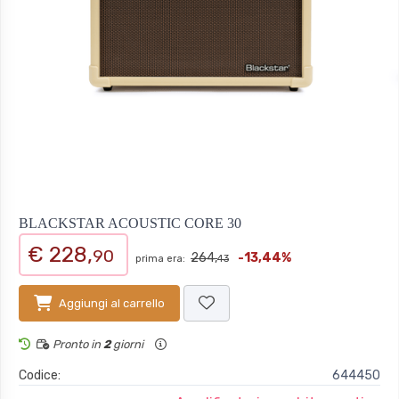
BLACKSTAR ACOUSTIC CORE 30
€ 228,
90
264,
-13,44%
prima era:
43
Aggiungi al carrello
Pronto in
2
giorni
Codice:
644450