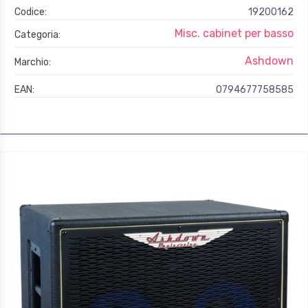
Codice:
19200162
Misc. cabinet per basso
Categoria:
Ashdown
Marchio:
EAN:
0794677758585