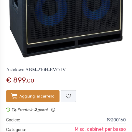
Ashdown ABM-210H-EVO IV
€ 899,
00
Aggiungi al carrello
Pronto in
2
giorni
Codice:
19200160
Misc. cabinet per basso
Categoria: