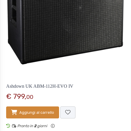
Ashdown UK ABM-112H-EVO IV
€ 799,
00
Aggiungi al carrello
Pronto in
2
giorni