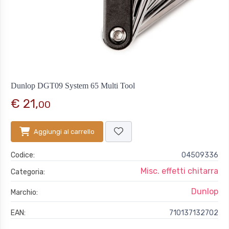
Dunlop DGT09 System 65 Multi Tool
€ 21,
00
Aggiungi al carrello
Codice:
04509336
Misc. effetti chitarra
Categoria:
Dunlop
Marchio:
EAN:
710137132702