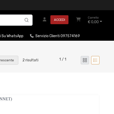
Carrello
ACCEDI
€ 0,00
i Su WhatsApp
Servizio Clienti 097574169
1 / 1
2 risultati
rescente
ONNET)