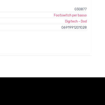
030877
Footswitch per basso
Digitech - Dod
0691991201028