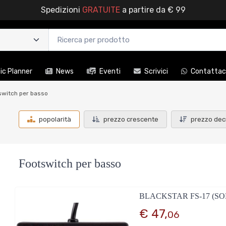
Spedizioni
GRATUITE
a partire da € 99
c Planner
News
Eventi
Scrivici
Contattac
switch per basso
popolarità
prezzo crescente
prezzo dec
Footswitch per basso
BLACKSTAR FS-17 (S
€ 47,
06