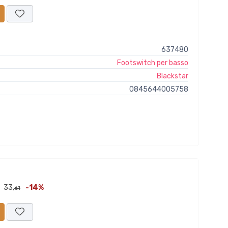
637480
Footswitch per basso
Blackstar
0845644005758
33,
-14%
:
61