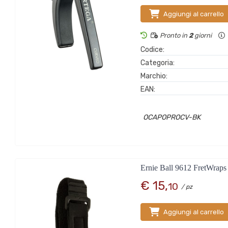
Aggiungi al carrello
Pronto in
2
giorni
Codice:
Categoria:
Marchio:
EAN:
OCAPOPROCV-BK
Ernie Ball 9612 FretWrap
€ 15,
10
/ pz
Aggiungi al carrello