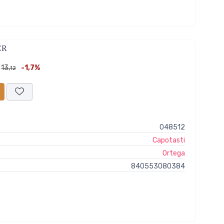
CR
13,
-1,7%
12
048512
Capotasti
Ortega
840553080384