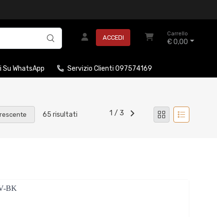
Carrello
ACCEDI
€ 0,00
i Su WhatsApp
Servizio Clienti 097574169
1 / 3
65 risultati
rescente
V-BK