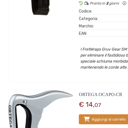
Pronto in
2
giorni
Codice:
Categoria:
Marchio:
EAN:
I FretWraps Gruv Gear SM 
per eliminare il fastidioso 
speciale schiuma morbida c
mantenendo le corde alte i
ORTEGA OCAPO-CR
€ 14,
07
Aggiungi al carrello