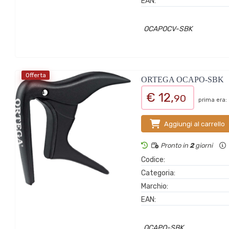
EAN:
OCAPOCV-SBK
Offerta
ORTEGA OCAPO-SBK
€ 12,
90
prima era:
Aggiungi al carrello
Pronto in
2
giorni
Codice:
Categoria:
Marchio:
EAN:
OCAPO-SBK