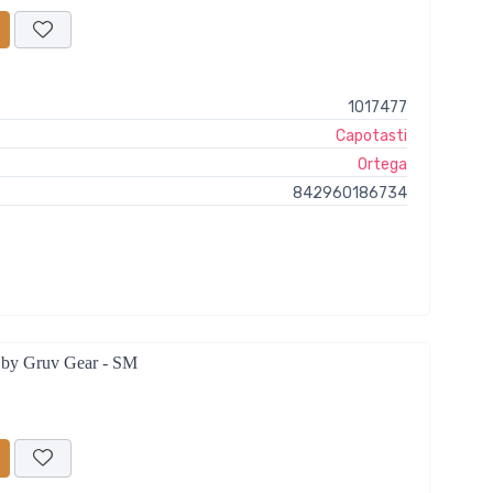
1017477
Capotasti
Ortega
842960186734
s by Gruv Gear - SM