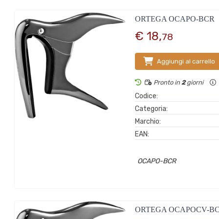
ORTEGA OCAPO-BCR
€ 18,
78
Aggiungi al carrello
Pronto in
2
giorni
Codice:
Categoria:
Marchio:
EAN:
OCAPO-BCR
ORTEGA OCAPOCV-B