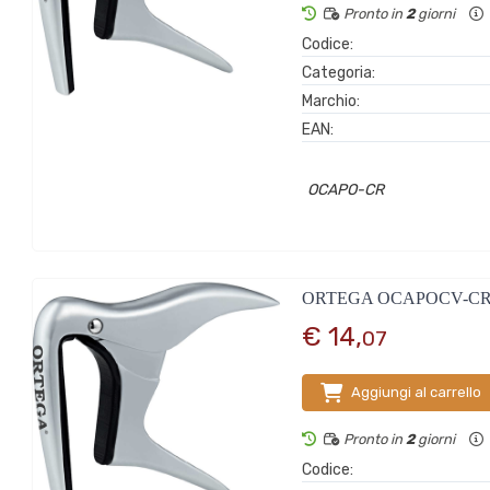
Pronto in
2
giorni
Codice:
Categoria:
Marchio:
EAN:
OCAPO-CR
ORTEGA OCAPOCV-C
€ 14,
07
Aggiungi al carrello
Pronto in
2
giorni
Codice: