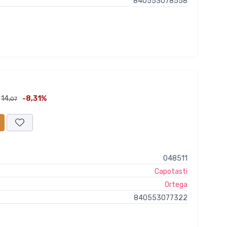
840553078558
14,
-8,31%
07
048511
Capotasti
Ortega
840553077322