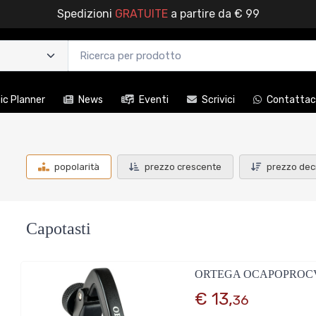
Spedizioni
GRATUITE
a partire da € 99
c Planner
News
Eventi
Scrivici
Contattac
popolarità
prezzo crescente
prezzo dec
Capotasti
ORTEGA OCAPOPROC
€ 13,
36