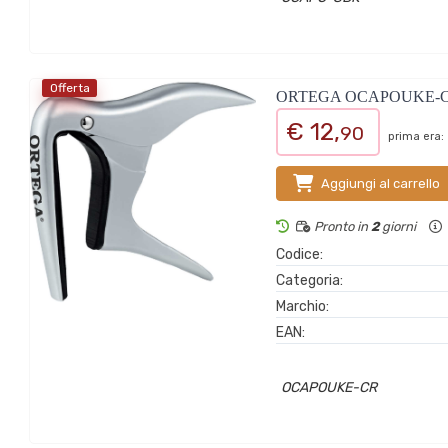
Offerta
ORTEGA OCAPOUKE-
€ 12,
90
prima era:
Aggiungi al carrello
Pronto in
2
giorni
Codice:
Categoria:
Marchio:
EAN:
OCAPOUKE-CR