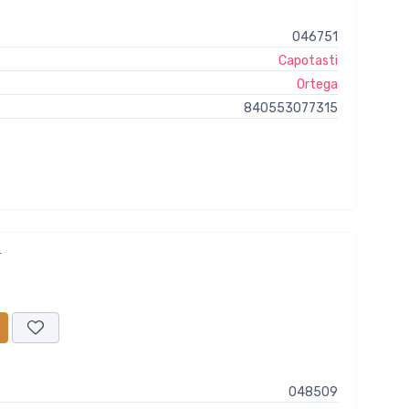
046751
Capotasti
Ortega
840553077315
R
048509