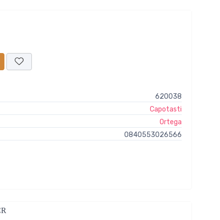
620038
Capotasti
Ortega
0840553026566
CR