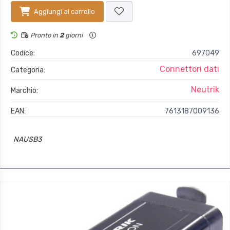
Aggiungi al carrello
Pronto in
2
giorni
Codice:
697049
Connettori dati
Categoria:
Neutrik
Marchio:
EAN:
7613187009136
NAUSB3