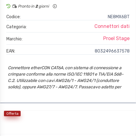
Pronto in
2
giorni
Codice:
NE8MX6BT
Connettori dati
Categoria:
Proel Stage
Marchio:
EAN:
8032496637578
Connettore etherCON CAT6A, con sistema di connessione a
crimpare conforme alla norme ISO/IEC 11801 e TIA/EIA 568-
C.2. Utilizzabile con cavi AWG26/1 - AWG24/1 (conduttore
solido), oppure AWG27/7 - AWG24/7. Passacavo adatto per
cavi con diametro da 7 a 9,5 mm. Il connettore è accoppiabile
con la gamma Ethercon CAT5 preesistente. Disponibile nelle
versioni: nickelato (NE8MX6T) e nero (NE8MX6BT).
Attenzione! Non utilizzabile con I connettori da pannello
Offerta
NE8FDY-C6 ed NE8FDY-C6-B.