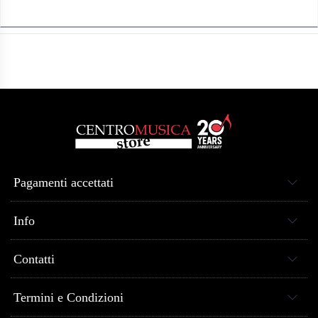
anche per la trasmissione dati per il protocollo luci DMX.
Disponibile nelle versioni con corpo colore nickel (NE8MX1) e
colore nero (NE8MXB1). ATTENZIONE: connettore RJ45 non
incluso nella confezione.
Pagamenti accettati
Info
Contatti
Termini e Condizioni